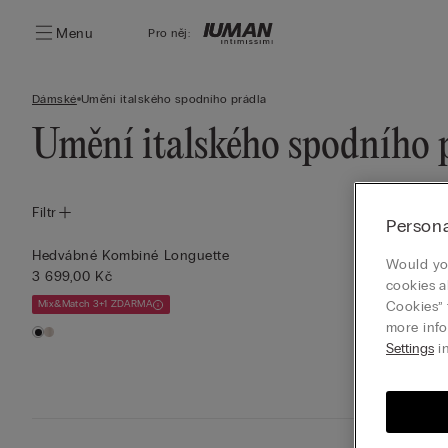
Menu
Pro něj:
Dámské
Umění italského spodního prádla
Umění italského spodního 
Filtr
Persona
Hedvábné Kombiné Longuette
Would you
3 699,00 Kč
cookies a
Cookies” 
Mix&Match 3+1 ZDARMA
more info
Settings
in