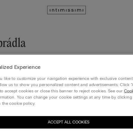
prádla
lized Experience
 like to customize your navigation experience with exclusive content?
llow us to show you personalized content and advertisements. Click “
to accept cookies or close this banner to reject cookies. See our
Cook
rmation. You can change your cookie settings at any time by clickin
 the cookie policy.
ACCEPT ALL COOKIES