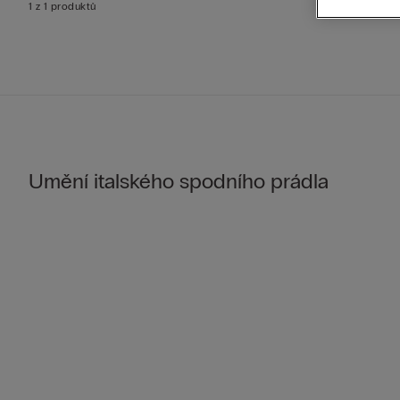
1 z 1 produktů
Umění italského spodního prádla