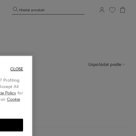
Hledat produkt
Uspořádat podle
CLOSE
 Profiling
Accept All
ie Policy
for
g on
Cookie