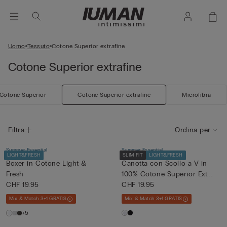
Uomo
Tessuto
Cotone Superior extrafine
Cotone Superior extrafine
Cotone Superior
Cotone Superior extrafine
Microfibra
Filtra
Ordina per
Summer Essential
Summer Essential
LIGHT&FRESH
SLIM FIT
LIGHT&FRESH
Boxer in Cotone Light &
Canotta con Scollo a V in
Fresh
100% Cotone Superior Ext...
CHF 19.95
CHF 19.95
Mix & Match 3+1 GRATIS
Mix & Match 3+1 GRATIS
+5