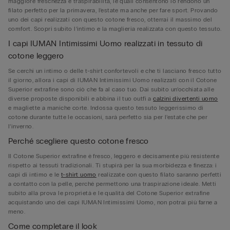
maggiore freschezza e traspirabilità, le quali consentono lo rendono un
filato perfetto per la primavera, l’estate ma anche per fare sport. Provando
uno dei capi realizzati con questo cotone fresco, otterrai il massimo del
comfort. Scopri subito l’intimo e la maglieria realizzata con questo tessuto.
I capi IUMAN Intimissimi Uomo realizzati in tessuto di
cotone leggero
Se cerchi un intimo o delle t-shirt confortevoli e che ti lasciano fresco tutto
il giorno, allora i capi di IUMAN Intimissimi Uomo realizzati con il Cotone
Superior extrafine sono ciò che fa al caso tuo. Dai subito un’occhiata alle
diverse proposte disponibili e abbina il tuo outfi a
calzini divertenti uomo
e magliette a maniche corte. Indossa questo tessuto leggerissimo di
cotone durante tutte le occasioni, sarà perfetto sia per l’estate che per
l’inverno.
Perché scegliere questo cotone fresco
Il Cotone Superior extrafine è fresco, leggero e decisamente più resistente
rispetto ai tessuti tradizionali. Ti stupirà per la sua morbidezza e finezza: i
capi di intimo e le
t-shirt uomo
realizzate con questo filato saranno perfetti
a contatto con la pelle, perché permettono una traspirazione ideale. Metti
subito alla prova le proprietà e le qualità del Cotone Superior extrafine
acquistando uno dei capi IUMAN Intimissimi Uomo, non potrai più farne a
meno.
Come completare il look