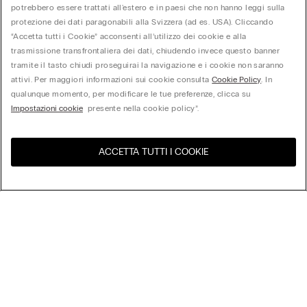
potrebbero essere trattati all'estero e in paesi che non hanno leggi sulla
protezione dei dati paragonabili alla Svizzera (ad es. USA). Cliccando
“Accetta tutti i Cookie” acconsenti all’utilizzo dei cookie e alla
trasmissione transfrontaliera dei dati, chiudendo invece questo banner
tramite il tasto chiudi proseguirai la navigazione e i cookie non saranno
attivi. Per maggiori informazioni sui cookie consulta
Cookie Policy
. In
qualunque momento, per modificare le tue preferenze, clicca su
Impostazioni cookie
presente nella cookie policy”.
ACCETTA TUTTI I COOKIE
United States
Visita l'e-store del tuo paese
Ordina per
Top Sellers
Price High to Low
My Intimissimi
Price Low to High
New Arrivals