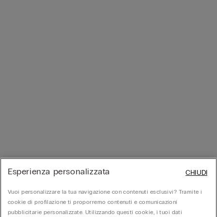
Esperienza personalizzata
CHIUDI
Vuoi personalizzare la tua navigazione con contenuti esclusivi? Tramite i
cookie di profilazione ti proporremo contenuti e comunicazioni
pubblicitarie personalizzate. Utilizzando questi cookie, i tuoi dati