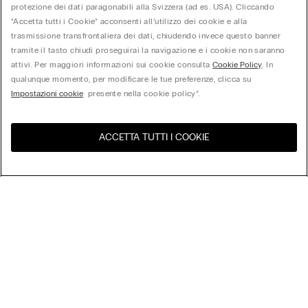
protezione dei dati paragonabili alla Svizzera (ad es. USA). Cliccando
“Accetta tutti i Cookie” acconsenti all’utilizzo dei cookie e alla
trasmissione transfrontaliera dei dati, chiudendo invece questo banner
tramite il tasto chiudi proseguirai la navigazione e i cookie non saranno
attivi. Per maggiori informazioni sui cookie consulta
Cookie Policy
. In
qualunque momento, per modificare le tue preferenze, clicca su
Impostazioni cookie
presente nella cookie policy”.
ACCETTA TUTTI I COOKIE
United States
Visita l'e-store del tuo paese
Ordina per
Top Sellers
Price High to Low
My Intimissimi
Price Low to High
New Arrivals