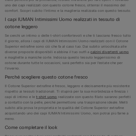
uno dei capi realizzati con questo cotone fresco, otterrai il massimo del
comfort. Scopri subito l’intimo e la maglieria realizzata con questo tessuto.
I capi IUMAN Intimissimi Uomo realizzati in tessuto di
cotone leggero
Se cerchi un intimo o delle t-shirt confortevoli e che ti lasciano fresco tutto
il giorno, allora i capi di IUMAN Intimissimi Uomo realizzati con il Cotone
Superior extrafine sono ciò che fa al caso tuo. Dai subito un’occhiata alle
diverse proposte disponibili e abbina il tuo outfi a
calzini divertenti uomo
e magliette a maniche corte. Indossa questo tessuto leggerissimo di
cotone durante tutte le occasioni, sarà perfetto sia per l’estate che per
l’inverno.
Perché scegliere questo cotone fresco
Il Cotone Superior extrafine è fresco, leggero e decisamente più resistente
rispetto ai tessuti tradizionali. Ti stupirà per la sua morbidezza e finezza: i
capi di intimo e le
t-shirt uomo
realizzate con questo filato saranno perfetti
a contatto con la pelle, perché permettono una traspirazione ideale. Metti
subito alla prova le proprietà e le qualità del Cotone Superior extrafine
acquistando uno dei capi IUMAN Intimissimi Uomo, non potrai più farne a
meno.
Come completare il look