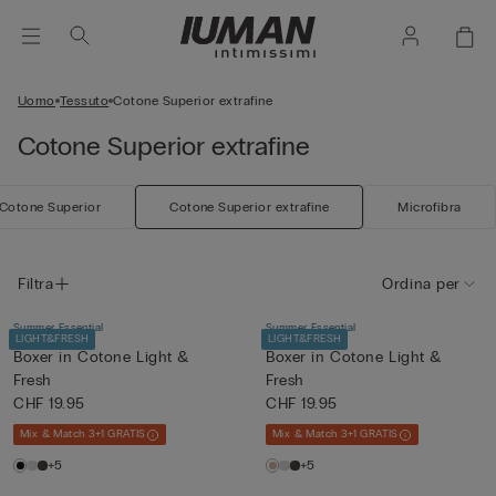
Uomo
Tessuto
Cotone Superior extrafine
Cotone Superior extrafine
Cotone Superior
Cotone Superior extrafine
Microfibra
Filtra
Ordina per
Summer Essential
Summer Essential
LIGHT&FRESH
LIGHT&FRESH
Boxer in Cotone Light &
Boxer in Cotone Light &
Fresh
Fresh
CHF 19.95
CHF 19.95
Mix & Match 3+1 GRATIS
Mix & Match 3+1 GRATIS
+5
+5