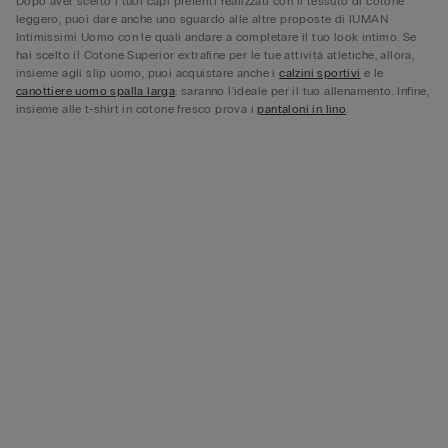
Dopo aver scelto i tuoi capi preferiti realizzati con il tessuto di cotone
leggero, puoi dare anche uno sguardo alle altre proposte di IUMAN
Intimissimi Uomo con le quali andare a completare il tuo look intimo. Se
hai scelto il Cotone Superior extrafine per le tue attività atletiche, allora,
insieme agli slip uomo, puoi acquistare anche i
calzini sportivi
e le
canottiere uomo spalla larga
: saranno l’ideale per il tuo allenamento. Infine,
insieme alle t-shirt in cotone fresco prova i
pantaloni in lino
.