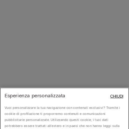
Esperienza personalizzata
CHIUDI
Vuoi personalizzare la tua navigazione con contenuti esclusivi? Tramite i
cookie di profilazione ti proporremo contenuti e comunicazioni
pubblicitarie personalizzate. Utilizzando questi cookie, i tuoi dati
potrebbero essere trattati all'estero e in paesi che non hanno leggi sulla