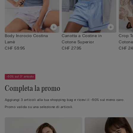
Body Incrocio Costina
Canotta a Costine in
Crop T
Lamè
Cotone Superior
Cotone
CHF 59.95
CHF 27.95
CHF 24
-50% sul 3° articolo
Completa la promo
Aggiungi 3 articoli alla tua shopping bag e ricevi il -50% sul meno caro.
Promo valida su una selezione di articoli.