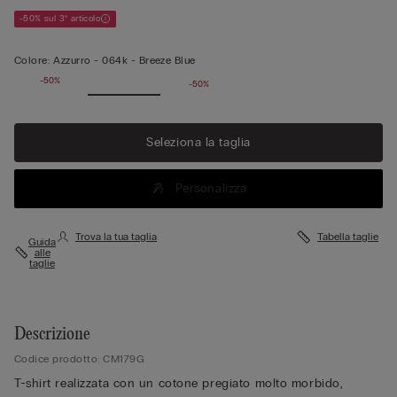
-50% sul 3° articolo
Colore:
Azzurro -
064k - Breeze Blue
-50%
-50%
Seleziona la taglia
Personalizza
Trova la tua taglia
Tabella taglie
Guida
alle
taglie
Descrizione
Codice prodotto: CM179G
T-shirt realizzata con un cotone pregiato molto morbido,