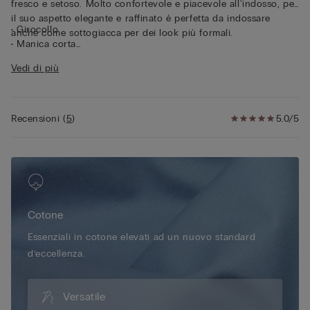
fresco e setoso. Molto confortevole e piacevole all'indosso, per
il suo aspetto elegante e raffinato è perfetta da indossare
• Girocollo
anche come sottogiacca per dei look più formali.
• Manica corta
• Vestibilità regular
Vedi di più
• 100% cotone
• La modella è alta 175 cm e indossa la taglia S
Recensioni
(
5
)
5.0/5
Cotone
Essenziali in cotone elevati ad un nuovo standard
d’eccellenza.
Versatile