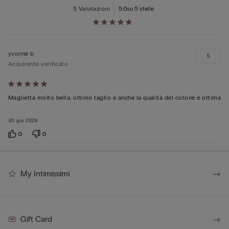
5 Valutazioni
5.0
su 5 stelle
yvonne b
S
Acquirente verificato
Valutato
5
Maglietta molto bella, ottimo taglio e anche la qualità del cotone è ottima
su
30 giu 2026
5
0
0
My Intimissimi
Gift Card