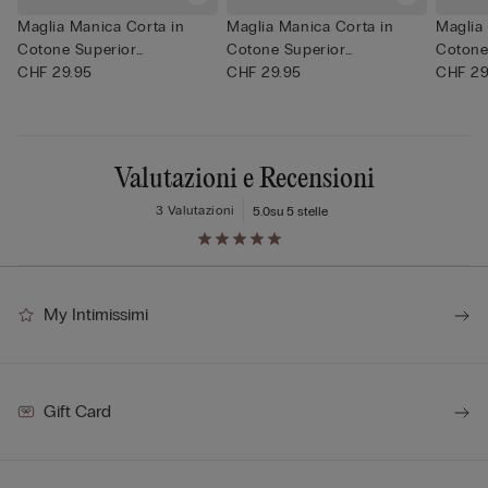
Maglia Manica Corta in
Maglia Manica Corta in
Maglia
Cotone Superior
Cotone Superior
Cotone
Elasticizza...
CHF 29.95
Elasticizza...
CHF 29.95
Elastici
CHF 29
Valutazioni e Recensioni
3 Valutazioni
5.0
su 5 stelle
My Intimissimi
Gift Card