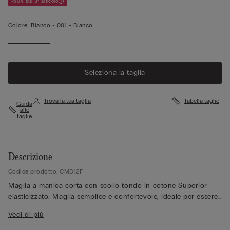
-50% sul 3° articolo
Colore:
Bianco -
001 - Bianco
Seleziona la taglia
Trova la tua taglia
Tabella taglie
Guida
alle
taglie
Descrizione
Codice prodotto: CMD12F
Maglia a manica corta con scollo tondo in cotone Superior
elasticizzato. Maglia semplice e confortevole, ideale per essere
indossata in qualsiasi occasione, sia come intimo sia come
Vedi di più
capo esternabile per un look casual.