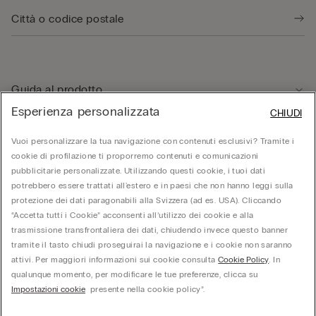
Guida al prodotto
Esperienza personalizzata
CHIUDI
Servizio clienti
Vuoi personalizzare la tua navigazione con contenuti esclusivi? Tramite i
cookie di profilazione ti proporremo contenuti e comunicazioni
pubblicitarie personalizzate. Utilizzando questi cookie, i tuoi dati
Area Legale
potrebbero essere trattati all'estero e in paesi che non hanno leggi sulla
protezione dei dati paragonabili alla Svizzera (ad es. USA). Cliccando
“Accetta tutti i Cookie” acconsenti all’utilizzo dei cookie e alla
Corporate
trasmissione transfrontaliera dei dati, chiudendo invece questo banner
tramite il tasto chiudi proseguirai la navigazione e i cookie non saranno
attivi. Per maggiori informazioni sui cookie consulta
Cookie Policy
. In
qualunque momento, per modificare le tue preferenze, clicca su
Calzedonia Switzerland AG, Wiesenstrasse 5, CH-8952 Schlieren, CHE-287.459.583,
Impostazioni cookie
presente nella cookie policy”.
hello@intimissimi.com