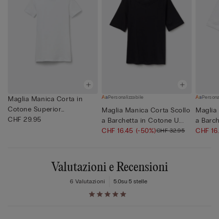
Personalizzabile
Persona
Maglia Manica Corta in
Cotone Superior
Maglia Manica Corta Scollo
Maglia
Elasticizza...
CHF 29.95
a Barchetta in Cotone U...
a Barch
CHF 16.45
(-50%)
CHF 16
CHF 32.95
Valutazioni e Recensioni
6 Valutazioni
5.0
su 5 stelle