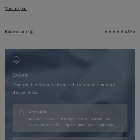
• Vestibilità regular
Vedi di più
• 100% cotone
• La modella è alta 175 cm e indossa la taglia S
Recensioni
(
6
)
5.0/5
Cotone
Essenziali in cotone elevati ad un nuovo standard
d’eccellenza.
Versatile
Texture diverse e dettagli ricercati, pensati per
adattarsi con stile a ogni momento della giornata.