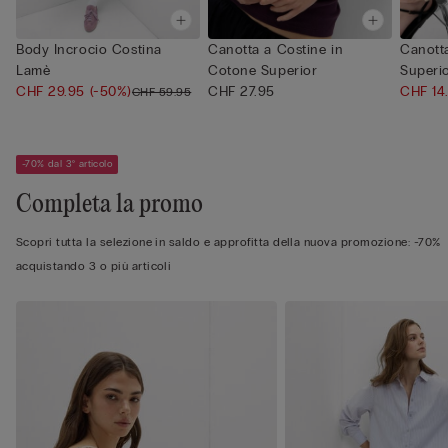
Body Incrocio Costina
Canotta a Costine in
Canott
Lamè
Cotone Superior
Superio
CHF 29.95
(-50%)
CHF 27.95
CHF 14
CHF 59.95
-70% dal 3° articolo
Completa la promo
Scopri tutta la selezione in saldo e approfitta della nuova promozione: -70%
acquistando 3 o più articoli