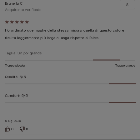
Brunella C
S
Acquirente verificato
Valutato
5
Ho ordinato due maglie della stessa misura, quella di questo colore
su
risulta leggermente più larga e lunga rispetto all"altra
5
Taglia
:
Un po' grande
Troppo piccola
Troppo grande
Qualità
:
5/5
Comfort
:
5/5
5 lug 2026
0
0