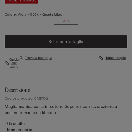
-70% dal 3° articolo
Colore:
Viola -
056k - Quartz Lilac
-50%
Vedi di
più
Seleziona la taglia
Trova la tua taglia
Tabella taglie
Guida
alle
taglie
Descrizione
Codice prodotto: CM170G
Maglia manica corta in cotone Superior con lavorazione a
costine e manica a kimono.
• Girocollo
• Manica corta