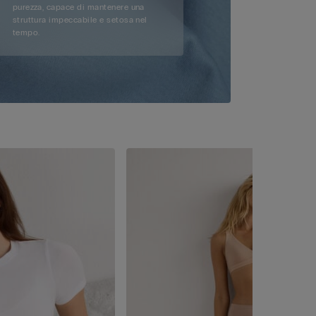
purezza, capace di mantenere una
struttura impeccabile e setosa nel
tempo.