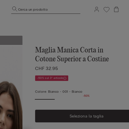
Cerca un prodotto
Maglia Manica Corta in
Cotone Superior a Costine
CHF 32.95
-50% sul 3° articolo
Colore:
Bianco -
001 - Bianco
-50%
Vedi
pi
Seleziona la taglia