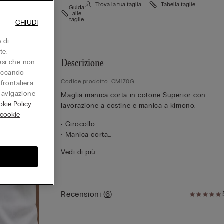
Trova la tua taglia
Tabella taglie
Guida
alle
taglie
CHIUDI
 di
te.
aesi che non
Descrizione
liccando
Codice prodotto: CM170G
sfrontaliera
 navigazione
Maglia manica corta in cotone Superior con
kie Policy
.
lavorazione a costine e manica a kimono.
 cookie
• Girocollo
• Manica corta
• Vestibilità regular
Vedi di più
• 100% cotone
• La modella è alta 175 cm e indossa la taglia S
Recensioni
(
6
)