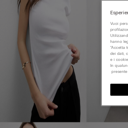
Esperie
Vuoi pers
profilazi
Utilizzand
hanno leg
“Accetta t
dei dati,
e i cooki
In qualun
presente 