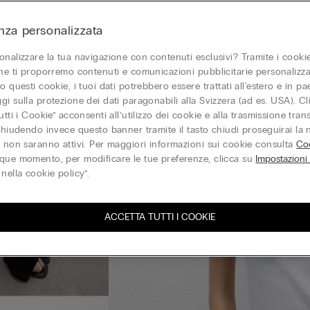
nza personalizzata
onalizzare la tua navigazione con contenuti esclusivi? Tramite i cookie
one ti proporremo contenuti e comunicazioni pubblicitarie personalizza
o questi cookie, i tuoi dati potrebbero essere trattati all'estero e in p
gi sulla protezione dei dati paragonabili alla Svizzera (ad es. USA). C
utti i Cookie” acconsenti all’utilizzo dei cookie e alla trasmissione tran
 chiudendo invece questo banner tramite il tasto chiudi proseguirai la
e non saranno attivi. Per maggiori informazioni sui cookie consulta
Coo
que momento, per modificare le tue preferenze, clicca su
Impostazioni
nella cookie policy”.
ACCETTA TUTTI I COOKIE