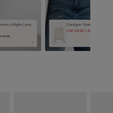
Cotone a Righe Love
Cardigan Sweet Pointelle
CHF 29.95
(-50%)
CHF 59.95
F 79.95