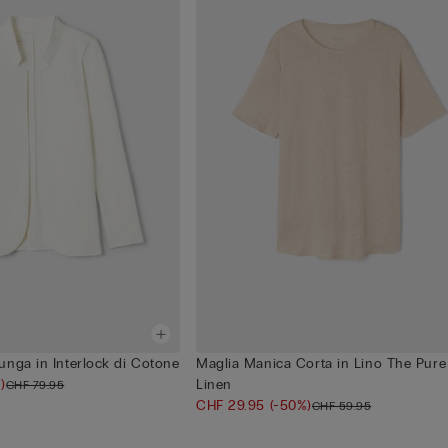
unga in Interlock di Cotone
Maglia Manica Corta in Lino The Pure
)
Linen
CHF 79.95
CHF 29.95
(-50%)
CHF 59.95