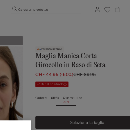
Cerca un prodotto
Personalizzabile
Maglia Manica Corta
Girocollo in Raso di Seta
CHF 44.95
(-50%)
CHF 89.95
-70% dal 3° articolo
Colore:
-
056k - Quartz Lilac
-50%
Seleziona la taglia