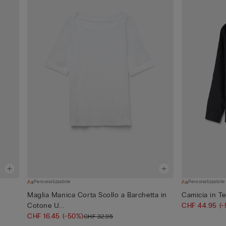
Personalizzabile
Personalizzabile
Maglia Manica Corta Scollo a Barchetta in
Camicia in Te
Cotone U...
CHF 44.95
(
CHF 16.45
(-50%)
CHF 32.95