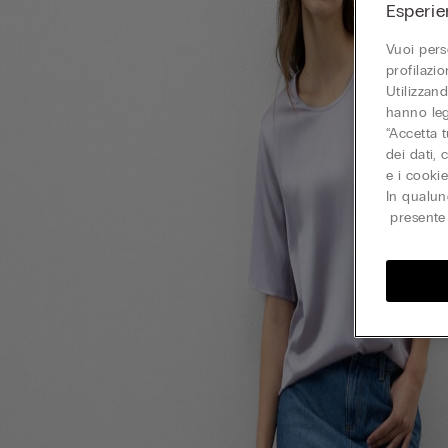
Esperie
Vuoi pers
profilazi
Utilizzand
hanno leg
“Accetta t
dei dati,
e i cooki
In qualun
presente 