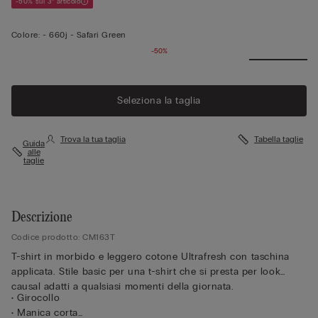
-50% sul 3° articolo
Colore:
-
660j - Safari Green
-50%
Seleziona la taglia
Trova la tua taglia
Tabella taglie
Guida
alle
taglie
Descrizione
Codice prodotto: CM163T
T-shirt in morbido e leggero cotone Ultrafresh con taschina
applicata. Stile basic per una t-shirt che si presta per look
causal adatti a qualsiasi momenti della giornata.
• Girocollo
• Manica corta