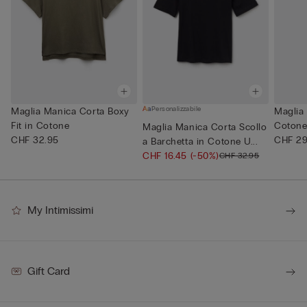
Personalizzabile
Maglia Manica Corta Boxy
Maglia
Fit in Cotone
Cotone
Maglia Manica Corta Scollo
CHF 32.95
Elastici
CHF 29
a Barchetta in Cotone U...
CHF 16.45
(-50%)
CHF 32.95
My Intimissimi
Gift Card