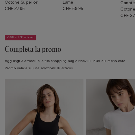
Cotone Superior
Lamè
Canotta
CHF 27.95
CHF 59.95
Cotone
CHF 27
-50% sul 3° articolo
Completa la promo
Aggiungi 3 articoli alla tua shopping bag e ricevi il -50% sul meno caro.
Promo valida su una selezione di articoli.