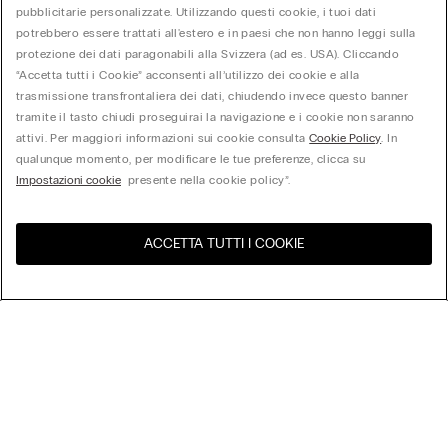
pubblicitarie personalizzate. Utilizzando questi cookie, i tuoi dati
potrebbero essere trattati all'estero e in paesi che non hanno leggi sulla
protezione dei dati paragonabili alla Svizzera (ad es. USA). Cliccando
“Accetta tutti i Cookie” acconsenti all’utilizzo dei cookie e alla
trasmissione transfrontaliera dei dati, chiudendo invece questo banner
tramite il tasto chiudi proseguirai la navigazione e i cookie non saranno
attivi. Per maggiori informazioni sui cookie consulta
Cookie Policy
. In
qualunque momento, per modificare le tue preferenze, clicca su
Impostazioni cookie
presente nella cookie policy”.
ACCETTA TUTTI I COOKIE
United States
Visita l'e-store del tuo paese
Ordina per
Top Sellers
Price High to Low
My Intimissimi
Price Low to High
New Arrivals