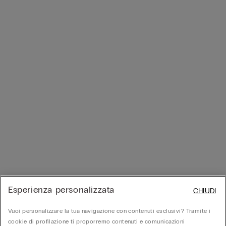
Esperienza personalizzata
CHIUDI
Vuoi personalizzare la tua navigazione con contenuti esclusivi? Tramite i
cookie di profilazione ti proporremo contenuti e comunicazioni