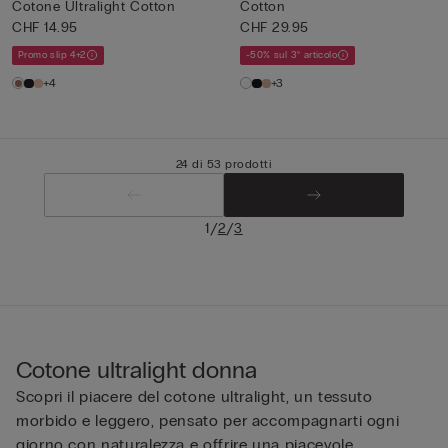
Cotone Ultralight Cotton
Cotton
CHF 14.95
CHF 29.95
Promo slip 4+2
-50% sul 3° articolo
+4
+3
24 di 53 prodotti
/
/
1
2
3
Cotone ultralight donna
Scopri il piacere del cotone ultralight, un tessuto
morbido e leggero, pensato per accompagnarti ogni
giorno con naturalezza e offrire una piacevole