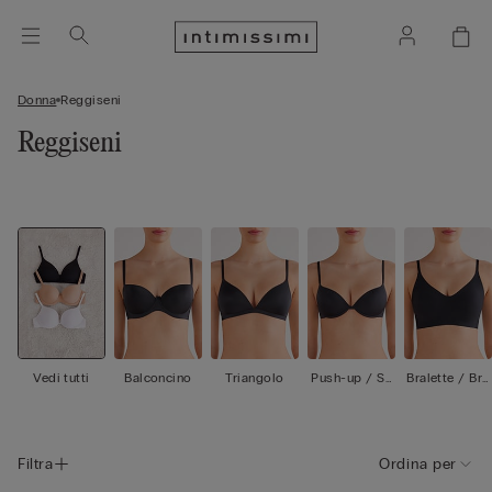
Donna
Reggiseni
Reggiseni
Vedi tutti
Balconcino
Triangolo
Push-up / Su
Bralette / Bra
per push-up
ssiere
Filtra
Ordina per