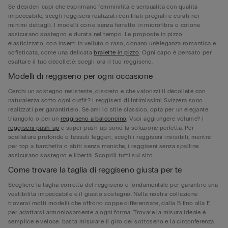
Se desideri capi che esprimano femminilità e sensualità con qualità
impeccabile, scegli reggiseni realizzati con filati pregiati e curati nei
minimi dettagli. I modelli con e senza ferretto in microfibra o cotone
assicurano sostegno e durata nel tempo. Le proposte in pizzo
elasticizzato, con inserti in velluto o raso, donano un’eleganza romantica e
sofisticata, come una delicata
bralette in pizzo
. Ogni capo è pensato per
esaltare il tuo décolleté: scegli ora il tuo reggiseno.
Modelli di reggiseno per ogni occasione
Cerchi un sostegno resistente, discreto e che valorizzi il décolleté con
naturalezza sotto ogni outfit? I reggiseni di Intimissimi Svizzera sono
realizzati per garantirtelo. Se ami lo stile classico, opta per un elegante
triangolo o per un
reggiseno a balconcino
. Vuoi aggiungere volume? I
reggiseni push-up
e super push-up sono la soluzione perfetta. Per
scollature profonde o tessuti leggeri, scegli i reggiseni invisibili, mentre
per top a barchetta o abiti senza maniche, i reggiseni senza spalline
assicurano sostegno e libertà. Scoprili tutti sul sito.
Come trovare la taglia di reggiseno giusta per te
Scegliere la taglia corretta del reggiseno è fondamentale per garantire una
vestibilità impeccabile e il giusto sostegno. Nella nostra collezione
troverai molti modelli che offrono coppe differenziate, dalla B fino alla F,
per adattarsi armoniosamente a ogni forma. Trovare la misura ideale è
semplice e veloce: basta misurare il giro del sottoseno e la circonferenza