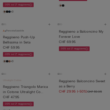
-30% sul 2° reggiseno
+3
Personalizzabile
Reggiseno a Balconcino My
Forever Love
Reggiseno Push-Up
CHF 69.95
Bellissima in Seta
CHF 59.95
-30% sul 2° reggiseno
-30% sul 2° reggiseno
+3
Ultralight Cotton
Reggiseno Balconcino Sweet
as a Berry
Reggiseno Triangolo Marica
CHF 29.95
(-50%)
CHF 59.95
in Cotone Ultralight Co...
CHF 47.95
-30% sul 2° reggiseno