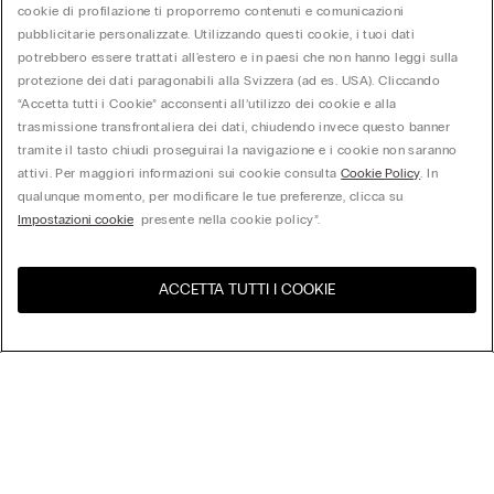
cookie di profilazione ti proporremo contenuti e comunicazioni
pubblicitarie personalizzate. Utilizzando questi cookie, i tuoi dati
potrebbero essere trattati all'estero e in paesi che non hanno leggi sulla
protezione dei dati paragonabili alla Svizzera (ad es. USA). Cliccando
“Accetta tutti i Cookie” acconsenti all’utilizzo dei cookie e alla
trasmissione transfrontaliera dei dati, chiudendo invece questo banner
tramite il tasto chiudi proseguirai la navigazione e i cookie non saranno
attivi. Per maggiori informazioni sui cookie consulta
Cookie Policy
. In
qualunque momento, per modificare le tue preferenze, clicca su
Impostazioni cookie
presente nella cookie policy”.
ACCETTA TUTTI I COOKIE
United States
Visita l'e-store del tuo paese
Ordina per
Top Sellers
Price High to Low
My Intimissimi
Price Low to High