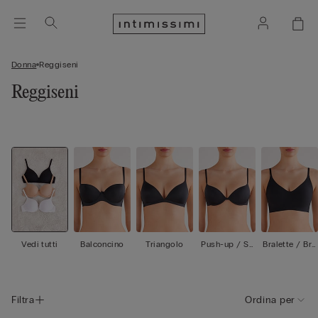
Donna
Reggiseni
Reggiseni
Vedi tutti
Balconcino
Triangolo
Push-up / Su
Bralette / Bra
per push-up
ssiere
Filtra
Ordina per