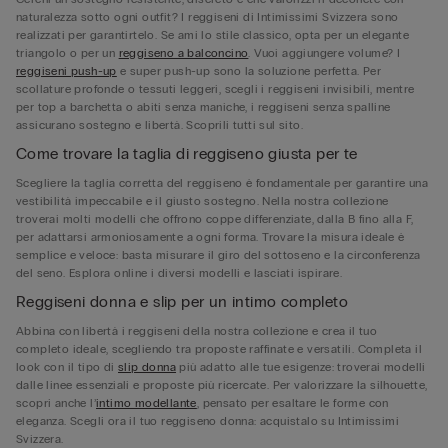
naturalezza sotto ogni outfit? I reggiseni di Intimissimi Svizzera sono
realizzati per garantirtelo. Se ami lo stile classico, opta per un elegante
triangolo o per un
reggiseno a balconcino
. Vuoi aggiungere volume? I
reggiseni push-up
e super push-up sono la soluzione perfetta. Per
scollature profonde o tessuti leggeri, scegli i reggiseni invisibili, mentre
per top a barchetta o abiti senza maniche, i reggiseni senza spalline
assicurano sostegno e libertà. Scoprili tutti sul sito.
Come trovare la taglia di reggiseno giusta per te
Scegliere la taglia corretta del reggiseno è fondamentale per garantire una
vestibilità impeccabile e il giusto sostegno. Nella nostra collezione
troverai molti modelli che offrono coppe differenziate, dalla B fino alla F,
per adattarsi armoniosamente a ogni forma. Trovare la misura ideale è
semplice e veloce: basta misurare il giro del sottoseno e la circonferenza
del seno. Esplora online i diversi modelli e lasciati ispirare.
Reggiseni donna e slip per un intimo completo
Abbina con libertà i reggiseni della nostra collezione e crea il tuo
completo ideale, scegliendo tra proposte raffinate e versatili. Completa il
look con il tipo di
slip donna
più adatto alle tue esigenze: troverai modelli
dalle linee essenziali e proposte più ricercate. Per valorizzare la silhouette,
scopri anche l’
intimo modellante
, pensato per esaltare le forme con
eleganza. Scegli ora il tuo reggiseno donna: acquistalo su Intimissimi
Svizzera.