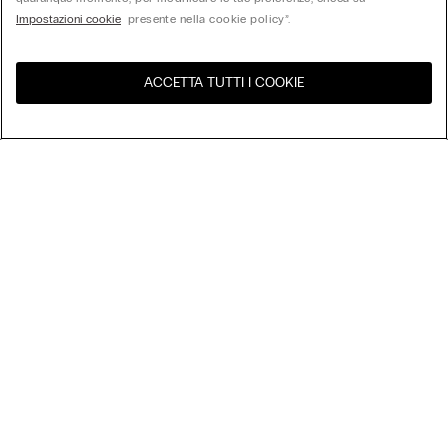
Impostazioni cookie
presente nella cookie policy”.
ACCETTA TUTTI I COOKIE
United States
Visita l'e-store del tuo paese
Ordina per
Top Sellers
Price High to Low
My Intimissimi
Price Low to High
New Arrivals
Gift Card
Sostenibilità