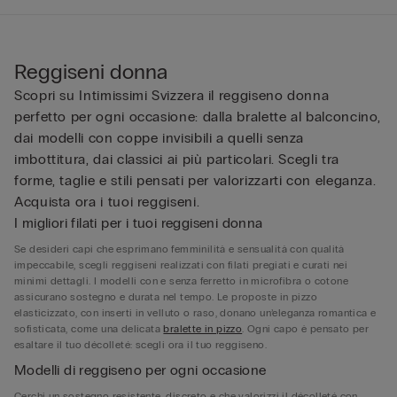
Reggiseni donna
Scopri su Intimissimi Svizzera il reggiseno donna
perfetto per ogni occasione: dalla bralette al balconcino,
dai modelli con coppe invisibili a quelli senza
imbottitura, dai classici ai più particolari. Scegli tra
forme, taglie e stili pensati per valorizzarti con eleganza.
Acquista ora i tuoi reggiseni.
I migliori filati per i tuoi reggiseni donna
Se desideri capi che esprimano femminilità e sensualità con qualità
impeccabile, scegli reggiseni realizzati con filati pregiati e curati nei
minimi dettagli. I modelli con e senza ferretto in microfibra o cotone
assicurano sostegno e durata nel tempo. Le proposte in pizzo
elasticizzato, con inserti in velluto o raso, donano un’eleganza romantica e
sofisticata, come una delicata
bralette in pizzo
. Ogni capo è pensato per
esaltare il tuo décolleté: scegli ora il tuo reggiseno.
Modelli di reggiseno per ogni occasione
Cerchi un sostegno resistente, discreto e che valorizzi il décolleté con