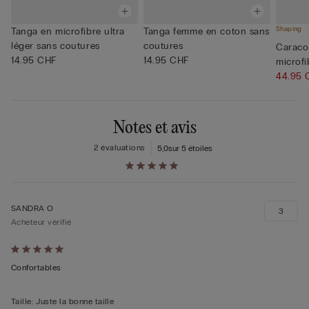
Shaping
Tanga en microfibre ultra
Tanga femme en coton sans
léger sans coutures
coutures
Caraco
14.95 CHF
14.95 CHF
microfi
44.95
Notes et avis
2 évaluations
5,0
sur 5 étoiles
SANDRA O
3
Acheteur vérifié
Évalué
5sur 5
Confortables
Taille
:
Juste la bonne taille