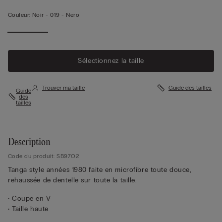
Couleur:
Noir -
019 - Nero
Afficher
moins
Sélectionnez la taille
Trouver ma taille
Guide des tailles
Guide
des
tailles
Description
Code du produit: SB97O2
Tanga style années 1980 faite en microfibre toute douce,
rehaussée de dentelle sur toute la taille.
• Coupe en V
• Taille haute
• Doublure intérieure 100 % coton