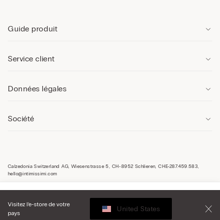
Guide produit
Service client
Données légales
Société
Calzedonia Switzerland AG, Wiesenstrasse 5, CH-8952 Schlieren, CHE-287.459.583,
hello@intimissimi.com
Sélectionnez la taille
Visitez l’e-store de votre
United States
pays
Switzerland
Français