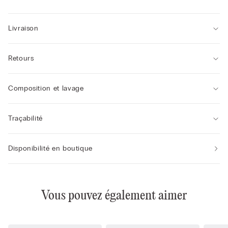
• Charm amovible par mousqueton
• Effet naturel
• Le modèle change de bonnet et de structure à partir du
Livraison
bonnet 4 pour donner plus de confort et de soutien.
Retours
Composition et lavage
Traçabilité
Disponibilité en boutique
Vous pouvez également aimer