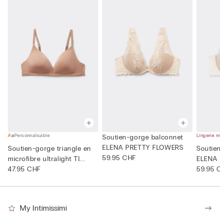
Personnalisable
Lingerie m
Soutien-gorge balconnet
ELENA PRETTY FLOWERS
Soutien-gorge triangle en
Soutie
59.95 CHF
microfibre ultralight TI...
ELENA
47.95 CHF
59.95 
My Intimissimi