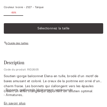
Couleur:
Ivoire -
2127 - Talque
-50%
Sélectionnez la taille
Guide des tailles
Description
Code du produit: RID2605
Soutien-gorge balconnet Elena en tulle, brodé d’un motif de
baies amusant et coloré. Le creux de la poitrine est orné d’un
charm fraise. Les bonnets qui s'allongent vers les épaules
• Bonnets préformés légèrement rembourrés
créent un effet triangle qui apportent un soutien optimal.
• Armatures
• Tour de poitrine rehaussé de tulle
En savoir plus
• Double bretelle tressée, réglable à l’arrière