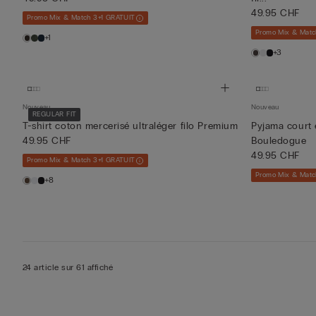
49.95 CHF
Promo Mix & Match 3+1 GRATUIT
Promo Mix & Matc
+1
+3
Nouveau
Nouveau
REGULAR FIT
T-shirt coton mercerisé ultraléger filo Premium
Pyjama court 
49.95 CHF
Bouledogue
49.95 CHF
Promo Mix & Match 3+1 GRATUIT
Promo Mix & Matc
+8
24 article sur 61 affiché