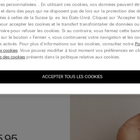
yjama en coton mercerisé filo
Pantalon de pyjama en coton mer
ires personnalisées. . En utilisant ces cookies, vos données peuvent êtr
Premium
r et dans des pays qui ne disposent pas de lois sur la protection des 
59.95 CHF
s à celles de la Suisse (p. ex. les États-Unis). Cliquez sur "Accepter t
pour accepter les cookies et le transfert transfrontalier de données o
h 3+1 GRATUIT
Promo Mix & Match 3+1 GRATUIT
nière pour refuser les cookies. Si au contraire, vous fermez cette ban
sur le bouton « Fermer », vous continuerez votre navigation et les co
s activés. Pour plus d'informations sur les cookies, consultez notre
Po
ux cookies
. Vous pouvez modifier à tout moment vos préférences en cl
s des cookies
présents dans la politique relative aux cookies.
ACCEPTER TOUS LES COOKIES
5.95