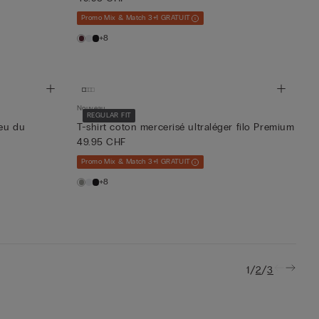
Promo Mix & Match 3+1 GRATUIT
+8
Nouveau
REGULAR FIT
jeu du
T-shirt coton mercerisé ultraléger filo Premium
49.95 CHF
Promo Mix & Match 3+1 GRATUIT
+8
/
/
1
2
3