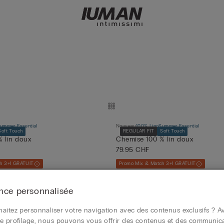
ummer Essential
Nouveau
100% Lino
Summer Essential
Soft Touch
REGULAR FIT
Soft Touch
 lin doux
Chemise 100 % lin doux
79.95 CHF
h 3+1 GRATUIT
Promo Mix & Match 3+1 GRATUIT
nce personnalisée
aitez personnaliser votre navigation avec des contenus exclusifs ? Av
Nouveau
e profilage, nous pouvons vous offrir des contenus et des communic