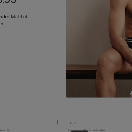
ndro Matri et
us
lisable
Nouveau
Personnalisable