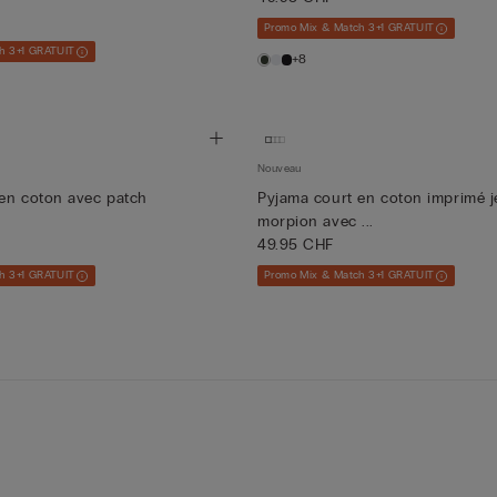
Promo Mix & Match 3+1 GRATUIT
h 3+1 GRATUIT
+8
Nouveau
en coton avec patch
Pyjama court en coton imprimé 
morpion avec ...
49.95 CHF
h 3+1 GRATUIT
Promo Mix & Match 3+1 GRATUIT