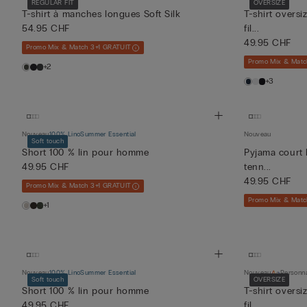
REGULAR FIT
OVERSIZE
T-shirt à manches longues Soft Silk
T-shirt oversi
54.95 CHF
fil...
49.95 CHF
Promo Mix & Match 3+1 GRATUIT
Promo Mix & Matc
+2
+3
Nouveau
100% Lino
Summer Essential
Nouveau
Soft touch
Short 100 % lin pour homme
Pyjama court 
49.95 CHF
tenn...
49.95 CHF
Promo Mix & Match 3+1 GRATUIT
Promo Mix & Matc
+1
Nouveau
100% Lino
Summer Essential
Nouveau
Personna
Soft touch
OVERSIZE
Short 100 % lin pour homme
T-shirt oversi
49.95 CHF
fil...