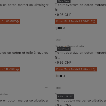
OVERSIZE
ze en coton mercerisé ultraléger
T-shirt oversize en coton merceri
fil...
49.95 CHF
h 3+1 GRATUIT
Promo Mix & Match 3+1 GRATUIT
+3
Nouveau
Personnalisable
OVERSIZE
bleu en coton et toile à rayures
T-shirt oversize en coton merceri
fil...
49.95 CHF
h 3+1 GRATUIT
Promo Mix & Match 3+1 GRATUIT
+3
lisable
Nouveau
REGULAR FIT
ze en coton mercerisé ultraléger
T-shirt coton mercerisé ultralége
49.95 CHF