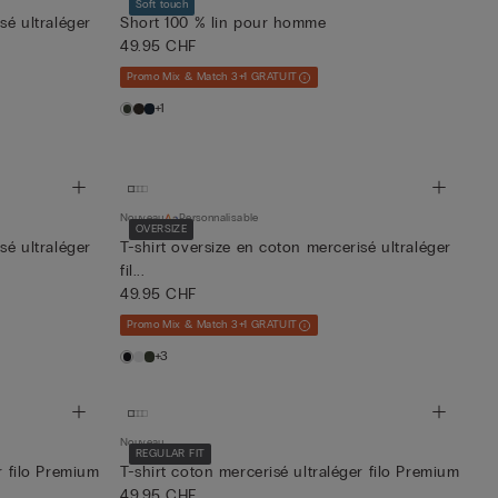
Soft touch
sé ultraléger
Short 100 % lin pour homme
49.95 CHF
Promo Mix & Match 3+1 GRATUIT
+1
Nouveau
Personnalisable
OVERSIZE
sé ultraléger
T-shirt oversize en coton mercerisé ultraléger
fil...
49.95 CHF
Promo Mix & Match 3+1 GRATUIT
+3
Nouveau
REGULAR FIT
r filo Premium
T-shirt coton mercerisé ultraléger filo Premium
49.95 CHF