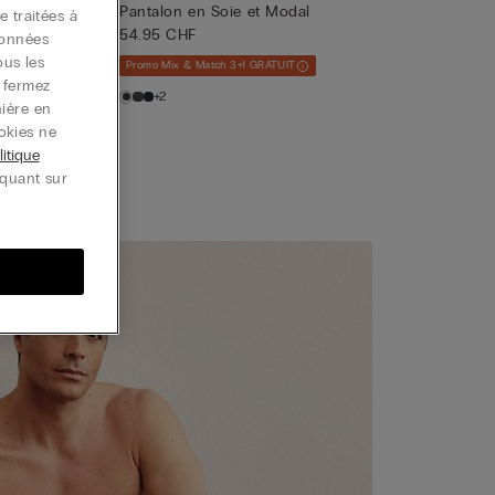
cerisé filo
Pantalon en Soie et Modal
e traitées à
54.95 CHF
données
ous les
Promo Mix & Match 3+1 GRATUIT
u fermez
+2
nière en
okies ne
litique
iquant sur