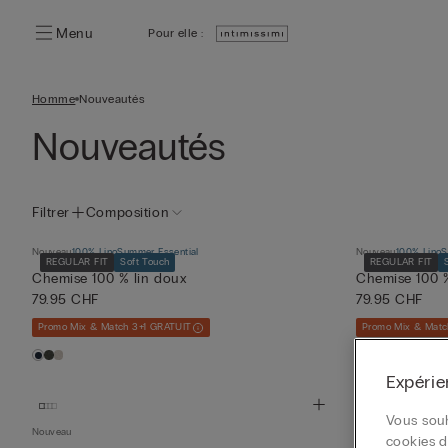
Menu
Pour elle :
Homme
Nouveautés
Nouveautés
Filtrer
Composition
Nouveau
100% Lino
Summer Essential
Nouveau
100% Lino
S
REGULAR FIT
Soft Touch
REGULAR FIT
Chemise 100 % lin doux
Chemise 100 %
79.95 CHF
79.95 CHF
Promo Mix & Match 3+1 GRATUIT
Promo Mix & Matc
Expérie
Vous souh
Nouveau
Nouveau
cookies d