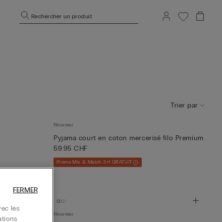
Rechercher un produit
Trier par
Nouveau
Pyjama court en coton mercerisé filo Premium
59.95 CHF
Promo Mix & Match 3+1 GRATUIT
FERMER
ec les
Nouveau
ations