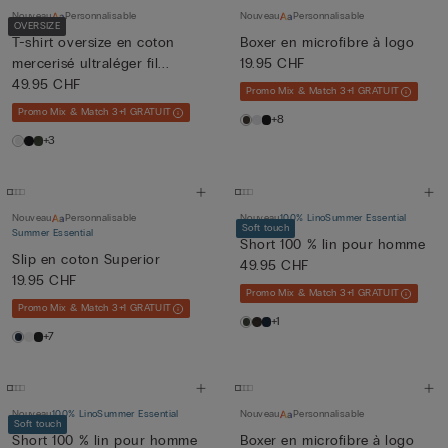
Nouveau
Personnalisable
Nouveau
Personnalisable
OVERSIZE
T-shirt oversize en coton
Boxer en microfibre à logo
mercerisé ultraléger fil...
19.95 CHF
49.95 CHF
Promo Mix & Match 3+1 GRATUIT
Promo Mix & Match 3+1 GRATUIT
+8
+3
Nouveau
Personnalisable
Nouveau
100% Lino
Summer Essential
Soft touch
Summer Essential
Short 100 % lin pour homme
Slip en coton Superior
49.95 CHF
19.95 CHF
Promo Mix & Match 3+1 GRATUIT
Promo Mix & Match 3+1 GRATUIT
+1
+7
Nouveau
100% Lino
Summer Essential
Nouveau
Personnalisable
Soft touch
Short 100 % lin pour homme
Boxer en microfibre à logo