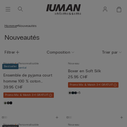
Homme
Nouveautés
Nouveautés
Filtrer
Composition
Trier par
Nouveau
Personnalisable
Nouveau
Bestseller
Summer Essential
Boxer en Soft Silk
Ensemble de pyjama court
25.95 CHF
homme 100 % coton
Promo Mix & Match 3+1 GRATUIT
Supérie...
39.95 CHF
+5
Promo Mix & Match 3+1 GRATUIT
Nouveau
Personnalisable
Nouveau