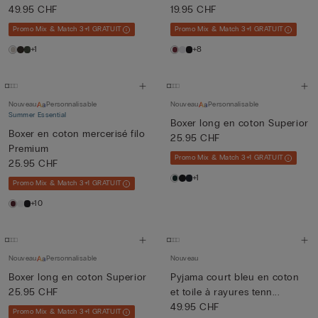
49.95 CHF
19.95 CHF
Promo Mix & Match 3+1 GRATUIT
Promo Mix & Match 3+1 GRATUIT
+1
+8
Nouveau
Personnalisable
Nouveau
Personnalisable
Summer Essential
Boxer long en coton Superior
Boxer en coton mercerisé filo
25.95 CHF
Premium
Promo Mix & Match 3+1 GRATUIT
25.95 CHF
+1
Promo Mix & Match 3+1 GRATUIT
+10
Nouveau
Personnalisable
Nouveau
Boxer long en coton Superior
Pyjama court bleu en coton
25.95 CHF
et toile à rayures tenn...
49.95 CHF
Promo Mix & Match 3+1 GRATUIT