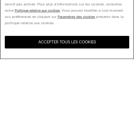
seront pas activés. Pour plus d'informations sur les cookies, consultez
notre
Politique relative aux cookies
. Vous pouvez modifier à tout moment
vos préférences en cliquant sur
Paramètres des cookies
présents dans la
politique relative aux cookies.
ACCEPTER TOUS LES COOKIES
Visitez l’e-store de votre
United States
pays
Trier par
Top Sellers
Price High to Low
My Intimissimi
Price Low to High
New Arrivals
Carte cadeau