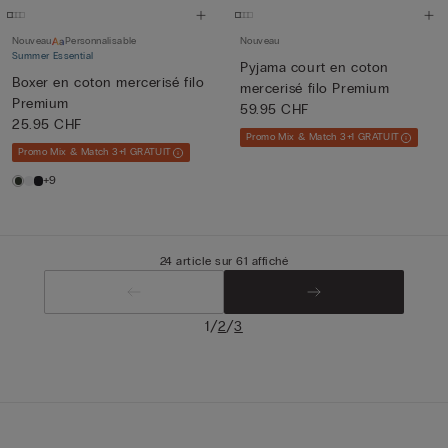
Nouveau
Personnalisable
Nouveau
Summer Essential
Pyjama court en coton
Boxer en coton mercerisé filo
mercerisé filo Premium
Premium
59.95 CHF
25.95 CHF
Promo Mix & Match 3+1 GRATUIT
Promo Mix & Match 3+1 GRATUIT
+9
24 article sur 61 affiché
/
/
1
2
3