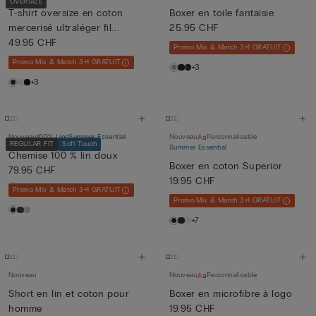
OVERSIZE
T-shirt oversize en coton
Boxer en toile fantaisie
mercerisé ultraléger fil...
25.95 CHF
49.95 CHF
Promo Mix & Match 3+1 GRATUIT
Promo Mix & Match 3+1 GRATUIT
+3
+3
Nouveau
100% Lino
Summer Essential
Nouveau
Personnalisable
REGULAR FIT
Soft Touch
Summer Essential
Chemise 100 % lin doux
Boxer en coton Superior
79.95 CHF
19.95 CHF
Promo Mix & Match 3+1 GRATUIT
Promo Mix & Match 3+1 GRATUIT
+7
Nouveau
Nouveau
Personnalisable
Short en lin et coton pour
Boxer en microfibre à logo
homme
19.95 CHF