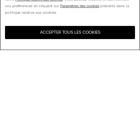
vos préférences en cliquant sur
Paramètres des cookies
présents dans la
politique relative aux cookies.
ACCEPTER TOUS LES COOKIES
Visitez l’e-store de votre
United States
pays
Trier par
Top Sellers
Price High to Low
My Intimissimi
Price Low to High
New Arrivals
Carte cadeau