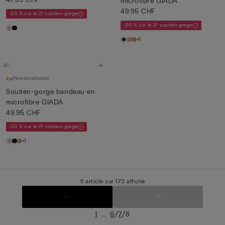
microfibre GIADA
49.95 CHF
-30 % sur le 2ᵉ soutien-gorge
-30 % sur le 2ᵉ soutien-gorge
+1
Personnalisable
Soutien-gorge bandeau en
microfibre GIADA
49.95 CHF
-30 % sur le 2ᵉ soutien-gorge
+1
5 article sur 173 affiché
...
/
/
1
6
7
8