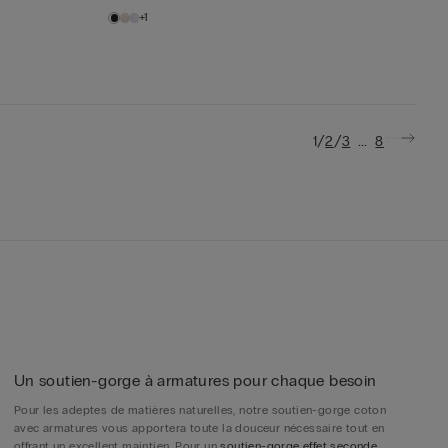
+1
/
/
...
1
2
3
8
Un soutien-gorge à armatures pour chaque besoin
Pour les adeptes de matières naturelles, notre soutien-gorge coton
avec armatures vous apportera toute la douceur nécessaire tout en
offrant un excellent maintien. Pour un
soutien-gorge effet seconde