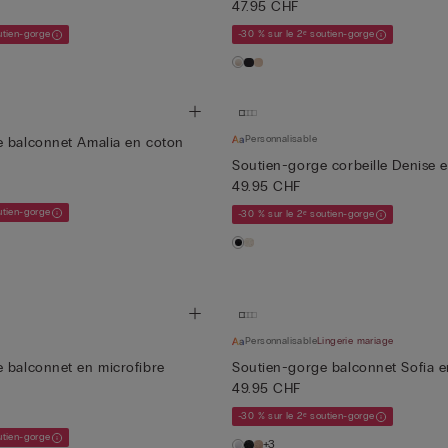
47.95 CHF
utien-gorge
-30 % sur le 2ᵉ soutien-gorge
Personnalisable
 balconnet Amalia en coton
Soutien-gorge corbeille Denise e
49.95 CHF
utien-gorge
-30 % sur le 2ᵉ soutien-gorge
Personnalisable
Lingerie mariage
 balconnet en microfibre
Soutien-gorge balconnet Sofia e
49.95 CHF
-30 % sur le 2ᵉ soutien-gorge
utien-gorge
+3