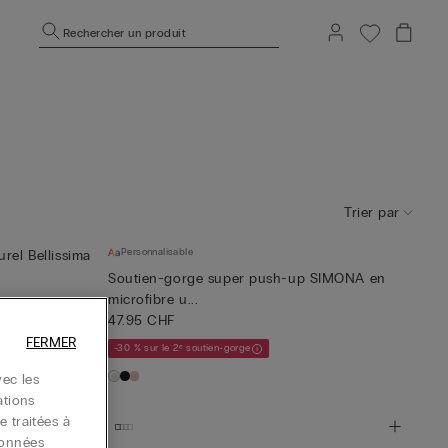
Rechercher un produit
Trier par
Personnalisable
rel Bellissima
Soutien-gorge super push-up SIMONA en
microfibre u...
47.95 CHF
FERMER
-30 % sur le 2ᵉ soutien-gorge
ec les
ations
e traitées à
données