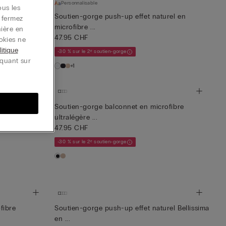
Personnalisable
rel Bellissima
ous les
Soutien-gorge push-up effet naturel en
u fermez
microfibre ...
nière en
47.95 CHF
okies ne
litique
-30 % sur le 2ᵉ soutien-gorge
iquant sur
+1
Soutien-gorge balconnet en microfibre
ultralégère ...
SIMONA en
47.95 CHF
-30 % sur le 2ᵉ soutien-gorge
fibre
Soutien-gorge push-up effet naturel Bellissima
en ...