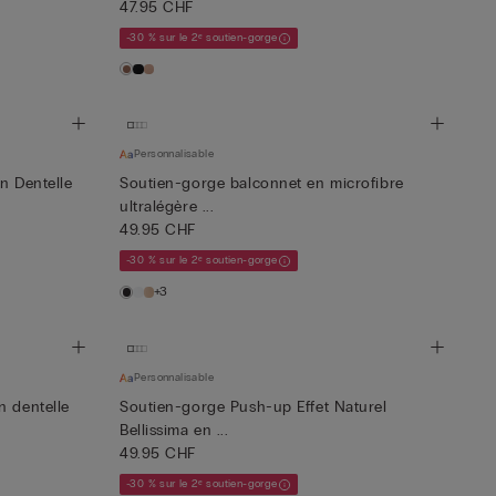
47.95 CHF
-30 % sur le 2ᵉ soutien-gorge
Personnalisable
n Dentelle
Soutien-gorge balconnet en microfibre
ultralégère ...
49.95 CHF
-30 % sur le 2ᵉ soutien-gorge
+3
Personnalisable
n dentelle
Soutien-gorge Push-up Effet Naturel
Bellissima en ...
49.95 CHF
-30 % sur le 2ᵉ soutien-gorge