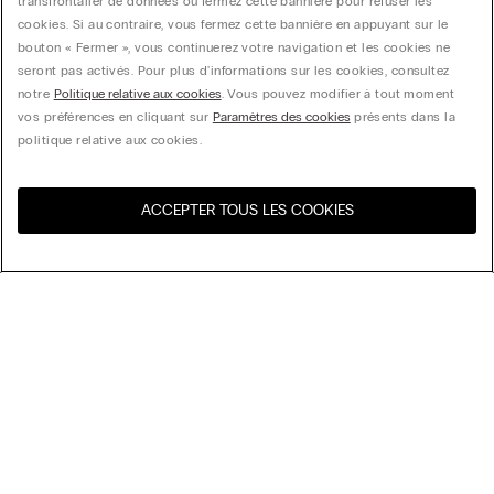
transfrontalier de données ou fermez cette bannière pour refuser les
cookies. Si au contraire, vous fermez cette bannière en appuyant sur le
bouton « Fermer », vous continuerez votre navigation et les cookies ne
seront pas activés. Pour plus d'informations sur les cookies, consultez
notre
Politique relative aux cookies
. Vous pouvez modifier à tout moment
vos préférences en cliquant sur
Paramètres des cookies
présents dans la
politique relative aux cookies.
ACCEPTER TOUS LES COOKIES
Visitez l’e-store de votre
United States
pays
Trier par
Top Sellers
Price High to Low
My Intimissimi
Price Low to High
New Arrivals
Carte cadeau