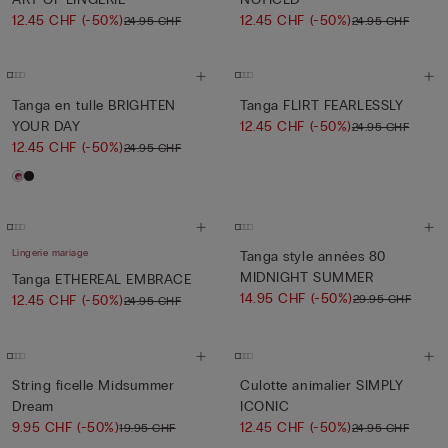
12.45 CHF
(-50%)
12.45 CHF
(-50%)
24.95 CHF
24.95 CHF
Tanga en tulle BRIGHTEN
Tanga FLIRT FEARLESSLY
YOUR DAY
12.45 CHF
(-50%)
24.95 CHF
12.45 CHF
(-50%)
24.95 CHF
Lingerie mariage
Tanga style années 80
MIDNIGHT SUMMER
Tanga ETHEREAL EMBRACE
14.95 CHF
(-50%)
29.95 CHF
12.45 CHF
(-50%)
24.95 CHF
String ficelle Midsummer
Culotte animalier SIMPLY
Dream
ICONIC
9.95 CHF
(-50%)
12.45 CHF
(-50%)
19.95 CHF
24.95 CHF