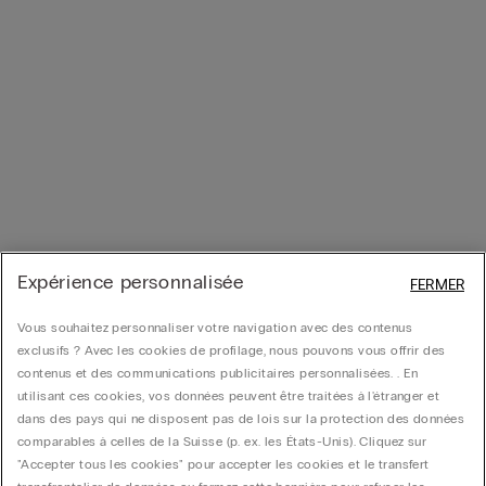
Expérience personnalisée
FERMER
Vous souhaitez personnaliser votre navigation avec des contenus
exclusifs ? Avec les cookies de profilage, nous pouvons vous offrir des
contenus et des communications publicitaires personnalisées. . En
utilisant ces cookies, vos données peuvent être traitées à l'étranger et
dans des pays qui ne disposent pas de lois sur la protection des données
comparables à celles de la Suisse (p. ex. les États-Unis). Cliquez sur
"Accepter tous les cookies" pour accepter les cookies et le transfert