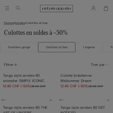
Femme
Soldes
Culottes et bas
Culottes en soldes à -50%
Soutiens-gorge
Culottes et bas
Lingerie
T
Filtrer
Trier par
Tanga style années 80
Culotte brésilienne
animalier SIMPLY ICONIC
Midsummer Dream
12.45 CHF
(-50%)
12.45 CHF
(-50%)
24.95 CHF
24.95 CHF
Tanga style années 80 THE
Tanga style années 80 GET
ART OF LINGERIE
NOTICED