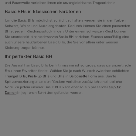
und Baumwolle verleihen Ihnen ein unvergleichbares Trageerlebnis.
Basic BHs in klassischen Farbtönen
Um die Basic BHs möglichst schlicht zu halten, werden sie in den Farben
Schwarz, Weiss und Nude angeboten. Dadurch können Sie einen passenden
BH zu jedem Kleidungsstück finden. Unter einem schwarzen Kleid können
Sie unentdeckt einen schwarzen Basic BH anziehen. Ebenso unauffällig sind
auch unsere hautfarbenen Basic BHs, die Sie vor allem unter weisser
Kleidung tragen können.
Ihr perfekter Basic BH
Die Auswahl an Basic BHs bei Intimissimi ist so gross, dass garantiert jede
Frau Ihren Favoriten findet. Wählen Sie je nach Wunsch zwischen schlichten
Triangel BHs
,
Push-up BHs
und
BHs in Balconette Form
aus. Sanfte
Spitzenverzierungen an den Rändern verleihen zusätzlich eine liebliche
Note. Zu jedem unserer Basic BHs kann ebenso ein passender
Slip für
Damen
in jeglichen Schnitten gefunden werden.