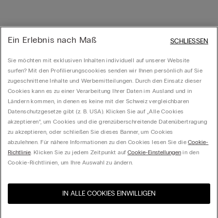
Ein Erlebnis nach Maß
SCHLIESSEN
Sie möchten mit exklusiven Inhalten individuell auf unserer Website
surfen? Mit den Profilierungscookies senden wir Ihnen persönlich auf Sie
zugeschnittene Inhalte und Werbemitteilungen. Durch den Einsatz dieser
Cookies kann es zu einer Verarbeitung Ihrer Daten im Ausland und in
Ländern kommen, in denen es keine mit der Schweiz vergleichbaren
Datenschutzgesetze gibt (z. B. USA). Klicken Sie auf „Alle Cookies
akzeptieren“, um Cookies und die grenzüberschreitende Datenübertragung
zu akzeptieren, oder schließen Sie dieses Banner, um Cookies
abzulehnen. Für nähere Informationen zu den Cookies lesen Sie die
Cookie-
Richtlinie
. Klicken Sie zu jedem Zeitpunkt auf
Cookie-Einstellungen
in den
Cookie-Richtlinien, um Ihre Auswahl zu ändern.
IN ALLE COOKIES EINWILLIGEN
Besuchen Sie den E-Shop
United States
Ihres Landes