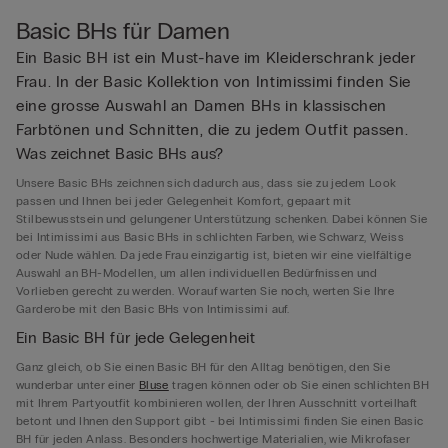
Basic BHs für Damen
Ein Basic BH ist ein Must-have im Kleiderschrank jeder
Frau. In der Basic Kollektion von Intimissimi finden Sie
eine grosse Auswahl an Damen BHs in klassischen
Farbtönen und Schnitten, die zu jedem Outfit passen.
Was zeichnet Basic BHs aus?
Unsere Basic BHs zeichnen sich dadurch aus, dass sie zu jedem Look
passen und Ihnen bei jeder Gelegenheit Komfort, gepaart mit
Stilbewusstsein und gelungener Unterstützung schenken. Dabei können Sie
bei Intimissimi aus Basic BHs in schlichten Farben, wie Schwarz, Weiss
oder Nude wählen. Da jede Frau einzigartig ist, bieten wir eine vielfältige
Auswahl an BH-Modellen, um allen individuellen Bedürfnissen und
Vorlieben gerecht zu werden. Worauf warten Sie noch, werten Sie Ihre
Garderobe mit den Basic BHs von Intimissimi auf.
Ein Basic BH für jede Gelegenheit
Ganz gleich, ob Sie einen Basic BH für den Alltag benötigen, den Sie
wunderbar unter einer
Bluse
tragen können oder ob Sie einen schlichten BH
mit Ihrem Partyoutfit kombinieren wollen, der Ihren Ausschnitt vorteilhaft
betont und Ihnen den Support gibt - bei Intimissimi finden Sie einen Basic
BH für jeden Anlass. Besonders hochwertige Materialien, wie Mikrofaser