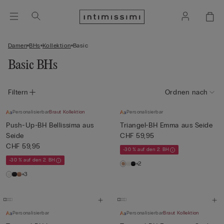
Damen
BHs
Kollektion
Basic
Basic BHs
Filtern
Ordnen nach
Personalisierbar
Braut Kollektion
Personalisierbar
Push-Up-BH Bellissima aus
Triangel-BH Emma aus Seide
Seide
CHF 59,95
CHF 59,95
-30 % auf den 2. BH
-30 % auf den 2. BH
+2
+3
Personalisierbar
Personalisierbar
Braut Kollektion