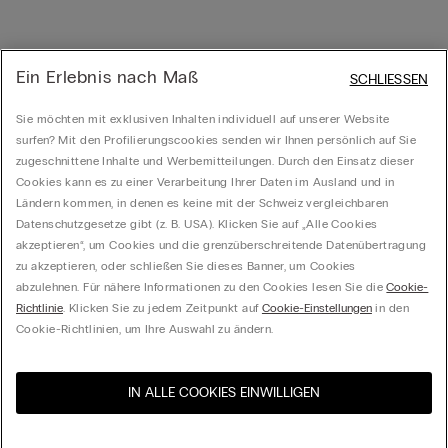
Ein Erlebnis nach Maß
SCHLIESSEN
Sie möchten mit exklusiven Inhalten individuell auf unserer Website
surfen? Mit den Profilierungscookies senden wir Ihnen persönlich auf Sie
zugeschnittene Inhalte und Werbemitteilungen. Durch den Einsatz dieser
Cookies kann es zu einer Verarbeitung Ihrer Daten im Ausland und in
Ländern kommen, in denen es keine mit der Schweiz vergleichbaren
Datenschutzgesetze gibt (z. B. USA). Klicken Sie auf „Alle Cookies
akzeptieren“, um Cookies und die grenzüberschreitende Datenübertragung
zu akzeptieren, oder schließen Sie dieses Banner, um Cookies
abzulehnen. Für nähere Informationen zu den Cookies lesen Sie die
Cookie-
Richtlinie
. Klicken Sie zu jedem Zeitpunkt auf
Cookie-Einstellungen
in den
Cookie-Richtlinien, um Ihre Auswahl zu ändern.
IN ALLE COOKIES EINWILLIGEN
Besuchen Sie den E-Shop
United States
Ihres Landes