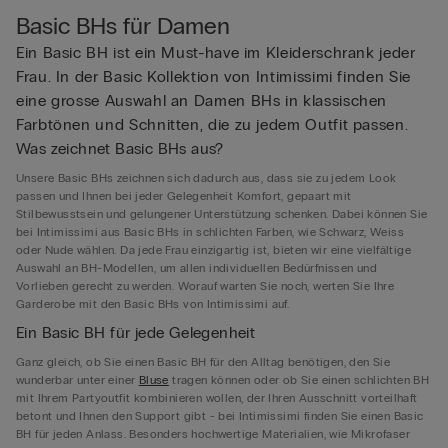
Basic BHs für Damen
Ein Basic BH ist ein Must-have im Kleiderschrank jeder
Frau. In der Basic Kollektion von Intimissimi finden Sie
eine grosse Auswahl an Damen BHs in klassischen
Farbtönen und Schnitten, die zu jedem Outfit passen.
Was zeichnet Basic BHs aus?
Unsere Basic BHs zeichnen sich dadurch aus, dass sie zu jedem Look
passen und Ihnen bei jeder Gelegenheit Komfort, gepaart mit
Stilbewusstsein und gelungener Unterstützung schenken. Dabei können Sie
bei Intimissimi aus Basic BHs in schlichten Farben, wie Schwarz, Weiss
oder Nude wählen. Da jede Frau einzigartig ist, bieten wir eine vielfältige
Auswahl an BH-Modellen, um allen individuellen Bedürfnissen und
Vorlieben gerecht zu werden. Worauf warten Sie noch, werten Sie Ihre
Garderobe mit den Basic BHs von Intimissimi auf.
Ein Basic BH für jede Gelegenheit
Ganz gleich, ob Sie einen Basic BH für den Alltag benötigen, den Sie
wunderbar unter einer
Bluse
tragen können oder ob Sie einen schlichten BH
mit Ihrem Partyoutfit kombinieren wollen, der Ihren Ausschnitt vorteilhaft
betont und Ihnen den Support gibt - bei Intimissimi finden Sie einen Basic
BH für jeden Anlass. Besonders hochwertige Materialien, wie Mikrofaser