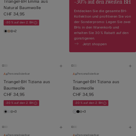
Triangel-BH Emma aus
-30% auf den zweiten BH
Natural Baumwolle
Entdecken Sie die gesamte BH-
CHF 34,95
Kollektion und profitieren Sie von
der Sonderpromo: Legen Sie zwei
-30 % auf den 2. BH
BHs in den Warenkorb und
+2
erhalten Sie 30 % Rabatt auf den
günstigeren.
Jetzt shoppen
Personalisierbar
Personalisierbar
Triangel-BH Tiziana aus
Triangel-BH Tiziana aus
Baumwolle
Baumwolle
CHF 34,95
CHF 34,95
-30 % auf den 2. BH
-30 % auf den 2. BH
+3
+3
Personalisierbar
Personalisierbar