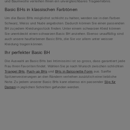
und Baumwolle verleihen Ihnen ein unvergleichbares Trageerlebnis.
Basic BHs in klassischen Farbtönen
Um die Basic BHs möglichst schlicht zu halten, werden sie in den Farben
Schwarz, Weiss und Nude angeboten. Dadurch können Sie einen passenden
BH zu jedem Kleidungsstück finden. Unter einem schwarzen Kleid können
Sie unentdeckt einen schwarzen Basic BH anziehen. Ebenso unauffällig sind
auch unsere hautfarbenen Basic BHs, die Sie vor allem unter weisser
Kleidung tragen können.
Ihr perfekter Basic BH
Die Auswahl an Basic BHs bei Intimissimi ist so gross, dass garantiert jede
Frau Ihren Favoriten findet. Wählen Sie je nach Wunsch zwischen schlichten
Triangel BHs
,
Push-up BHs
und
BHs in Balconette Form
aus. Sanfte
Spitzenverzierungen an den Rändern verleihen zusätzlich eine liebliche
Note. Zu jedem unserer Basic BHs kann ebenso ein passender
Slip für
Damen
in jeglichen Schnitten gefunden werden.