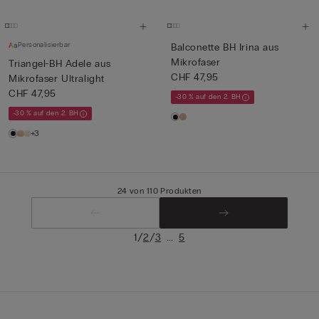
Personalisierbar
Balconette BH Irina aus
Mikrofaser
Triangel-BH Adele aus
CHF 47,95
Mikrofaser Ultralight
CHF 47,95
-30 % auf den 2. BH
-30 % auf den 2. BH
+3
24 von 110 Produkten
/
/
...
1
2
3
5