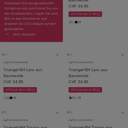
Baumwolle
Entdecken Sie die gesamte BH-
CHF 34,95
Kollektion und profitieren Sie von
der Sonderpromo: Legen Sie zwei
-30 % auf den 2. BH
BHs in den Warenkorb und
+3
erhalten Sie 30 % Rabatt auf den
günstigeren.
Jetzt shoppen
Personalisierbar
Personalisierbar
Triangel-BH Lara aus
Triangel-BH Lara aus
Baumwolle
Baumwolle
CHF 34,95
CHF 34,95
-30 % auf den 2. BH
-30 % auf den 2. BH
+3
+3
Personalisierbar
Personalisierbar
Triangel-BH Tiziana aus
Triangel-BH Tiziana aus