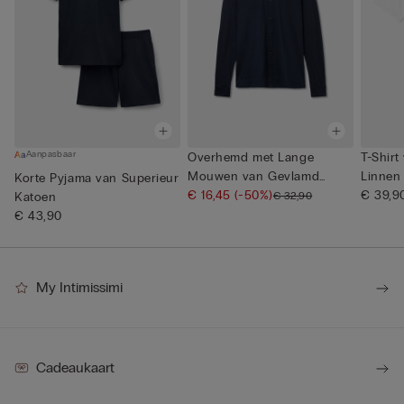
Aanpasbaar
Overhemd met Lange
T-Shirt
Mouwen van Gevlamd
Linnen
Korte Pyjama van Superieur
Katoen
€ 16,45
(-50%)
€ 39,9
€ 32,90
Katoen
€ 43,90
My Intimissimi
Cadeaukaart