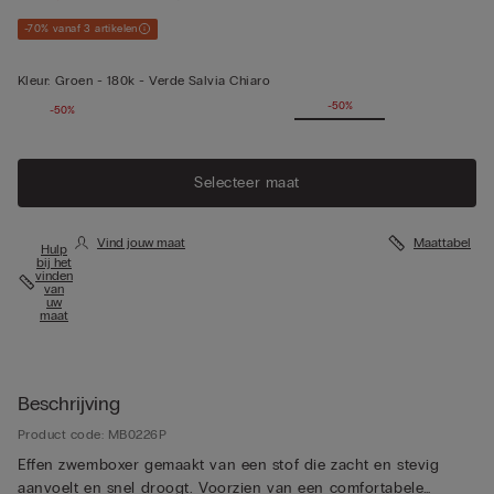
-70% vanaf 3 artikelen
Kleur:
Groen -
180k - Verde Salvia Chiaro
-50%
-50%
Selecteer maat
Vind jouw maat
Maattabel
Hulp
bij het
vinden
van
uw
maat
Beschrijving
Product code: MB0226P
Effen zwemboxer gemaakt van een stof die zacht en stevig
aanvoelt en snel droogt. Voorzien van een comfortabele