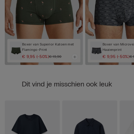
Boxer van Superior Katoen met
Boxer van Microve
Flamingo-Print
Haaienprint
€ 9,95
(-50%)
€ 9,95
(-50%)
€ 19,90
€ 
Dit vind je misschien ook leuk