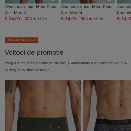
Zwemboxer met Effen Kleur
Zwemboxer met Effen Kleur
Zwembo
Kort Model
Kort Model
Kort M
€ 34,00
(-50%)
€ 34,00
(-50%)
€ 34,
€ 68,00
€ 68,00
-70% vanaf 3 artikelen
Voltooi de promotie
Voeg 3 of meer sale artikelen toe aan je winkelmandje en profiteer van 70%
korting op al deze artikelen.