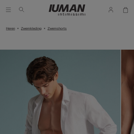
Heren
Zwemkleding
Zwemshorts