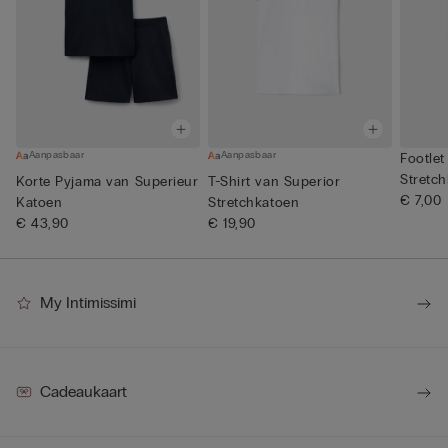
Aanpasbaar
Aanpasbaar
Footle
Stretc
Korte Pyjama van Superieur
T-Shirt van Superior
€ 7,00
Katoen
Stretchkatoen
€ 43,90
€ 19,90
My Intimissimi
Cadeaukaart