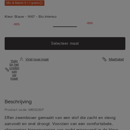
Mix & Match 4 + 1 gratis
Kleur:
Blauw -
1467 - Blu Intenso
-50%
-50%
Selecteer maat
Vind jouw maat
Maattabel
Hulp
bij het
vinden
van
uw
maat
Beschrijving
Product code: MB0226P
Effen zwemboxer gemaakt van een stof die zacht en stevig
aanvoelt en snel droogt. Voorzien van een comfortabele
slipvormige binnenvoering van zacht microvezel in de kleur