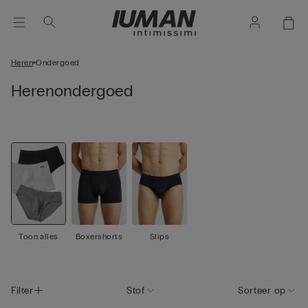
Heren
Ondergoed
Herenondergoed
Toon alles
Boxershorts
Slips
Filter
Stof
Sorteer op