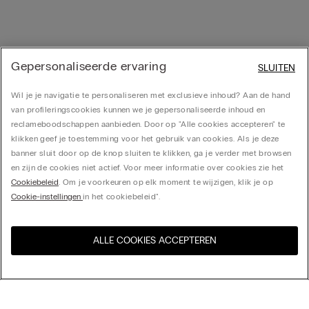
Gepersonaliseerde ervaring
SLUITEN
Wil je je navigatie te personaliseren met exclusieve inhoud? Aan de hand
van profileringscookies kunnen we je gepersonaliseerde inhoud en
reclameboodschappen aanbieden. Door op "Alle cookies accepteren" te
klikken geef je toestemming voor het gebruik van cookies. Als je deze
banner sluit door op de knop sluiten te klikken, ga je verder met browsen
en zijn de cookies niet actief. Voor meer informatie over cookies zie het
Cookiebeleid
. Om je voorkeuren op elk moment te wijzigen, klik je op
Cookie-instellingen
in het cookiebeleid".
ALLE COOKIES ACCEPTEREN
Bezoek de online winkel voor
United States
uw land: