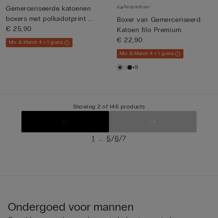
Aanpasbaar
Gemerceriseerde katoenen
boxers met polkadotprint ...
Boxer van Gemerceriseerd
€ 25,90
Katoen filo Premium
€ 22,90
Mix & Match 4 + 1 gratis
Mix & Match 4 + 1 gratis
+9
Showing 2 of 146 products
...
/
/
1
5
6
7
Ondergoed voor mannen