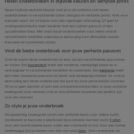
Heren onderbroeken in stijlvolle kleuren en verfijnde prints
Naast tijdloze neutrale kleuren vind je in de collectie ook heren
onderbroeken in verschillende tinten, designs en verfijnde prints. Kies voor
klassiek zwart, wit of blauw voor een ingetogen uitstraling. Of geef je
ondergoedcollectie meer karakter met een subtiel patroon of een
opvallendere kleur. Met onze losse onderbroeken voor heren vind je
verschillende modellen waarmee je eenvoudig kunt afwisselen tussen
klassieke en opvallende stijlen.
Vind de beste onderbroek voor jouw perfecte pasvorm
Vind de beste heren onderbroek en kies tussen verschillende pasvormen
en stijlen. Een
boxershort
biedt een moderne, veelzijdige keuze en is
verkrijgbaar in verschillende modellen en materialen. Een
herenslip
heeft
een meer compacte pasvorm en biedt veel bewegingsvrijheid. Zo vind je
eenvoudig een heren onderbroek die past bij jouw persoonlijke voorkeur.
Of je nu gaat sporten of juist een ontspanmomentje hebt, in onze collectie
ondergoed voor mannen vind je verschillende modellen die perfect zijn
voor elk moment.
Zo style je jouw onderbroek
Hoogwaardig ondergoed vormt een verfijnde basis voor iedere outfit.
Combineer je favoriete onderbroek bijvoorbeeld met een zacht
T-shirt
voor een comfortabele basis onder een overhemd of trui. Voor een lichter
onderlaagje kun je kiezen voor één van onze
tops
. Door materialen en