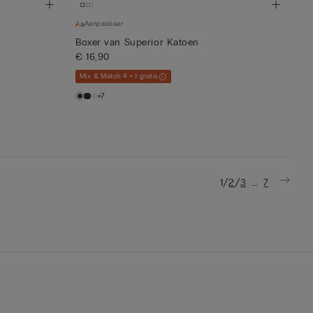
Aanpasbaar
Boxer van Superior Katoen
€ 16,90
Mix & Match 4 + 1 gratis
+7
/
/
...
1
2
3
7