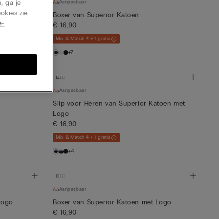
, ga je
Aanpasbaar
okies zie
Boxer van Superior Katoen
e-
€ 16,90
Mix & Match 4 + 1 gratis
+7
Aanpasbaar
Slip voor Heren van Superior Katoen met
Logo
€ 16,90
Mix & Match 4 + 1 gratis
+4
Aanpasbaar
Logo
Boxer van Superior Katoen met Logo
€ 16,90