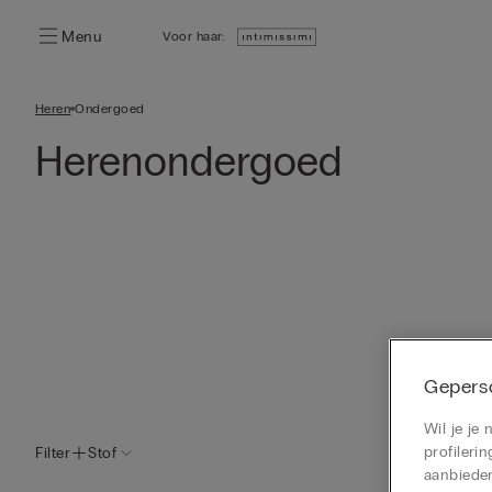
Menu
Voor haar:
Heren
Ondergoed
Herenondergoed
Geperso
Wil je je
profiler
Filter
Stof
aanbieden