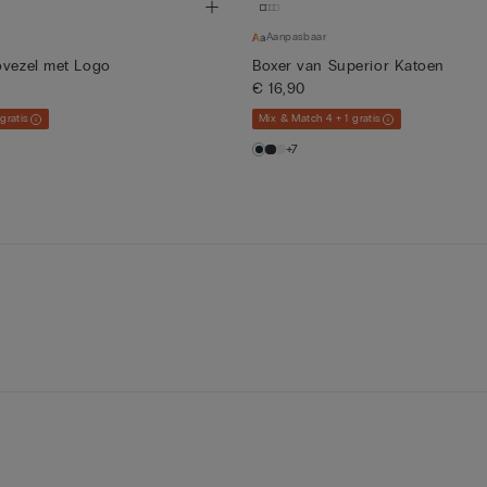
Aanpasbaar
ovezel met Logo
Boxer van Superior Katoen
€ 16,90
gratis
Mix & Match 4 + 1 gratis
+7