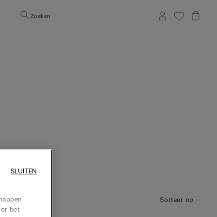
Zoeken
SLUITEN
chappen
Sorteer op
oor het