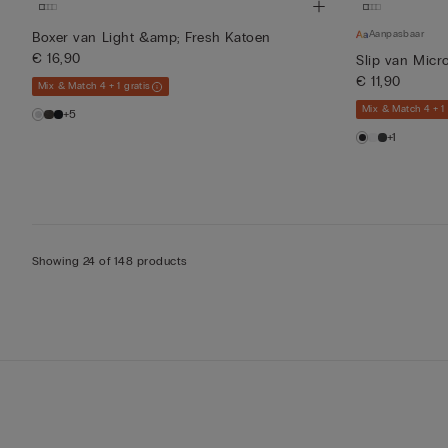
Aanpasbaar
Boxer van Light &amp; Fresh Katoen
€ 16,90
Slip van Micr
€ 11,90
Mix & Match 4 + 1 gratis
Mix & Match 4 + 1 
+5
+1
Showing 24 of 148 products