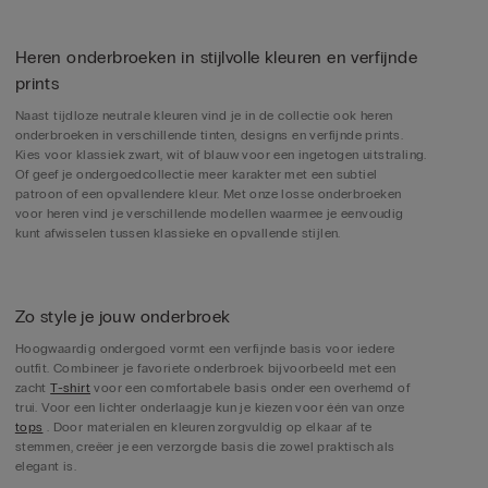
Heren onderbroeken in stijlvolle kleuren en verfijnde
prints
Naast tijdloze neutrale kleuren vind je in de collectie ook heren
onderbroeken in verschillende tinten, designs en verfijnde prints.
Kies voor klassiek zwart, wit of blauw voor een ingetogen uitstraling.
Of geef je ondergoedcollectie meer karakter met een subtiel
patroon of een opvallendere kleur. Met onze losse onderbroeken
voor heren vind je verschillende modellen waarmee je eenvoudig
kunt afwisselen tussen klassieke en opvallende stijlen.
Zo style je jouw onderbroek
Hoogwaardig ondergoed vormt een verfijnde basis voor iedere
outfit. Combineer je favoriete onderbroek bijvoorbeeld met een
zacht
T-shirt
voor een comfortabele basis onder een overhemd of
trui. Voor een lichter onderlaagje kun je kiezen voor één van onze
tops
. Door materialen en kleuren zorgvuldig op elkaar af te
stemmen, creëer je een verzorgde basis die zowel praktisch als
elegant is.