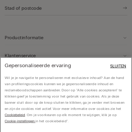
Productinformatie
Klantenservice
Gepersonaliseerde ervaring
SLUITEN
Rechtsgebied
Wil je je navigatie te personaliseren met exclusieve inhoud? Aan de hand
van profileringscookies kunnen we je gepersonaliseerde inhoud en
reclameboodschappen aanbieden. Door op "Alle cookies accepteren" te
Bedrijf
klikken geef je toestemming voor het gebruik van cookies. Als je deze
banner sluit door op de knop sluiten te klikken, ga je verder met browsen
en zijn de cookies niet actief. Voor meer informatie over cookies zie het
Cookiebeleid
. Om je voorkeuren op elk moment te wijzigen, klik je op
CALZEDONIA Finanziaria S.A. Belgium Branch, Avenue Louise 283, box 24, 1050
Cookie-instellingen
in het cookiebeleid".
Bruxelles - 0838055452