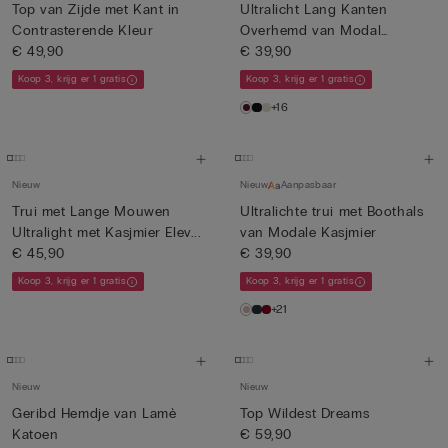
Top van Zijde met Kant in
Ultralicht Lang Kanten
Contrasterende Kleur
Overhemd van Modal
€ 49,90
Kasjmier
€ 39,90
Koop 3, krijg er 1 gratis
Koop 3, krijg er 1 gratis
+16
Nieuw
Nieuw
Aanpasbaar
Trui met Lange Mouwen
Ultralichte trui met Boothals
Ultralight met Kasjmier Elev...
van Modale Kasjmier
€ 45,90
€ 39,90
Koop 3, krijg er 1 gratis
Koop 3, krijg er 1 gratis
+21
Nieuw
Nieuw
Geribd Hemdje van Lamè
Top Wildest Dreams
Katoen
€ 59,90