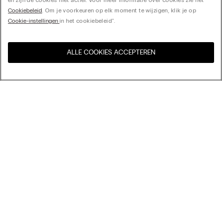
en zijn de cookies niet actief. Voor meer informatie over cookies zie het
Cookiebeleid
. Om je voorkeuren op elk moment te wijzigen, klik je op
Cookie-instellingen
in het cookiebeleid".
ALLE COOKIES ACCEPTEREN
Bezoek de online winkel voor
United States
uw land:
Sorteer op
top-sellers
Price High to Low
My Intimissimi
Price Low To High
New Arrivals
Cadeaukaart