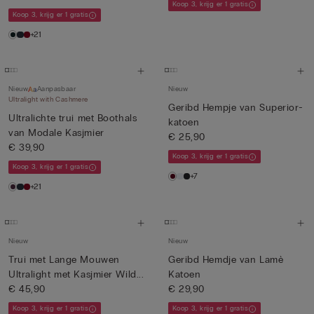
Koop 3, krijg er 1 gratis
Koop 3, krijg er 1 gratis
+21
Nieuw
Aanpasbaar
Nieuw
Ultralight with Cashmere
Geribd Hempje van Superior-
Ultralichte trui met Boothals
katoen
van Modale Kasjmier
€ 25,90
€ 39,90
Koop 3, krijg er 1 gratis
Koop 3, krijg er 1 gratis
+7
+21
Nieuw
Nieuw
Trui met Lange Mouwen
Geribd Hemdje van Lamè
Ultralight met Kasjmier Wild...
Katoen
€ 45,90
€ 29,90
Koop 3, krijg er 1 gratis
Koop 3, krijg er 1 gratis