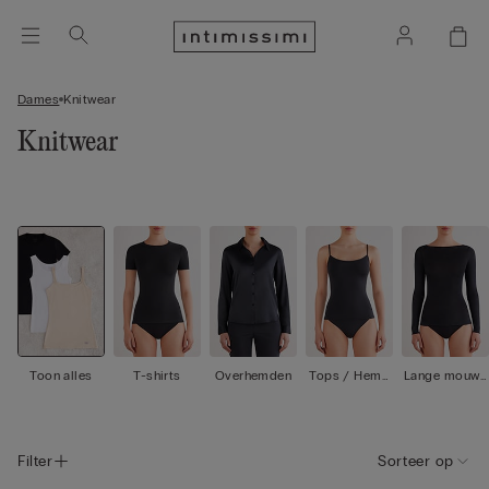
Dames
Knitwear
Knitwear
Toon alles
T-shirts
Overhemden
Tops / Hemd
Lange mouwe
en
n
Filter
Sorteer op