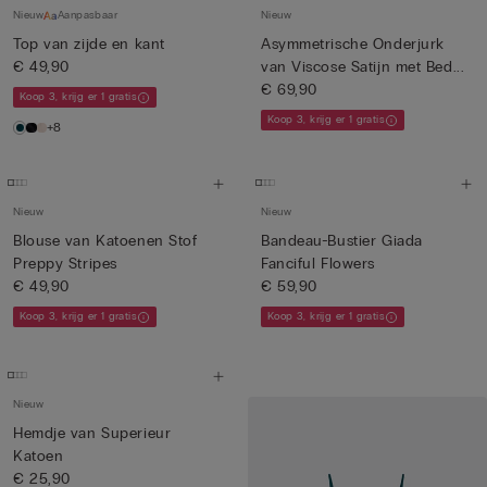
Nieuw
Aanpasbaar
Nieuw
Top van zijde en kant
Asymmetrische Onderjurk
€ 49,90
van Viscose Satijn met Bed...
€ 69,90
Koop 3, krijg er 1 gratis
Koop 3, krijg er 1 gratis
+8
Nieuw
Nieuw
Blouse van Katoenen Stof
Bandeau-Bustier Giada
Preppy Stripes
Fanciful Flowers
€ 49,90
€ 59,90
Koop 3, krijg er 1 gratis
Koop 3, krijg er 1 gratis
Nieuw
Hemdje van Superieur
Katoen
€ 25,90