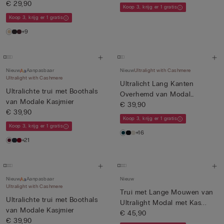
€ 29,90
Koop 3, krijg er 1 gratis
Koop 3, krijg er 1 gratis
+9
Nieuw
Aanpasbaar
Nieuw
Ultralight with Cashmere
Ultralight with Cashmere
Ultralicht Lang Kanten
Ultralichte trui met Boothals
Overhemd van Modal
van Modale Kasjmier
Kasjmier
€ 39,90
€ 39,90
Koop 3, krijg er 1 gratis
Koop 3, krijg er 1 gratis
+16
+21
Nieuw
Aanpasbaar
Nieuw
Ultralight with Cashmere
Trui met Lange Mouwen van
Ultralichte trui met Boothals
Ultralight Modal met Kas...
van Modale Kasjmier
€ 45,90
€ 39,90