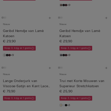
+9
Nieuw
Nieuw
Geribd Hemdje van Lamè
Geribd Hemdje van Lamè
Katoen
Katoen
€ 29,90
€ 29,90
Koop 3, krijg er 1 gratis
Koop 3, krijg er 1 gratis
+9
+9
Nieuw
Nieuw
Lange Onderjurk van
Trui met Korte Mouwen van
Viscose-Satijn en Kant Lace
Superieur Stretchkatoen
Pe...
€ 79,90
€ 25,90
Koop 3, krijg er 1 gratis
Koop 3, krijg er 1 gratis
+3