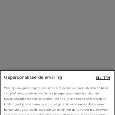
Gepersonaliseerde ervaring
SLUITEN
Wil je je navigatie te personaliseren met exclusieve inhoud? Aan de hand
van profileringscookies kunnen we je gepersonaliseerde inhoud en
reclameboodschappen aanbieden. Door op "Alle cookies accepteren" te
klikken geef je toestemming voor het gebruik van cookies. Als je deze
banner sluit door op de knop sluiten te klikken, ga je verder met browsen