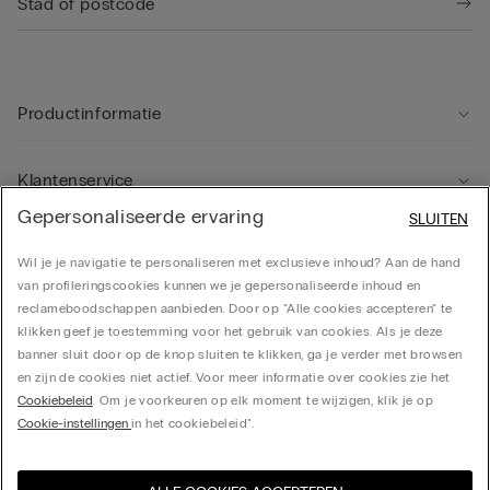
Productinformatie
Klantenservice
Gepersonaliseerde ervaring
SLUITEN
Rechtsgebied
Wil je je navigatie te personaliseren met exclusieve inhoud? Aan de hand
van profileringscookies kunnen we je gepersonaliseerde inhoud en
reclameboodschappen aanbieden. Door op "Alle cookies accepteren" te
Bedrijf
klikken geef je toestemming voor het gebruik van cookies. Als je deze
banner sluit door op de knop sluiten te klikken, ga je verder met browsen
en zijn de cookies niet actief. Voor meer informatie over cookies zie het
Cookiebeleid
. Om je voorkeuren op elk moment te wijzigen, klik je op
CALZEDONIA Finanziaria S.A. Belgium Branch, Avenue Louise 283, box 24, 1050
Cookie-instellingen
in het cookiebeleid".
Bruxelles - 0838055452