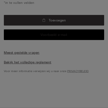
*in te vullen velden
Toevoegen
Voorbeeld e-mail
Meest gestelde vragen
Bekijk het volledige reglement
Voor meer informatie verwijzen wij u naar onze
PRIVACYBELEID