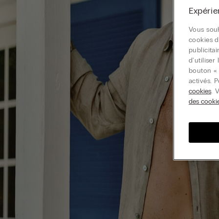
Expérie
Vous souh
cookies d
publicita
d'utilise
bouton « 
activés. 
cookies
. 
des cooki