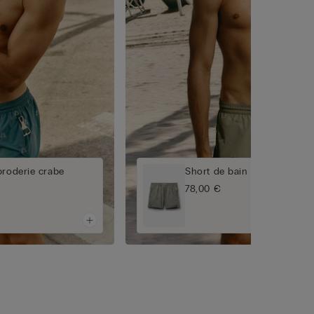
broderie crabe
Short de bain avec broderie
78,00 €