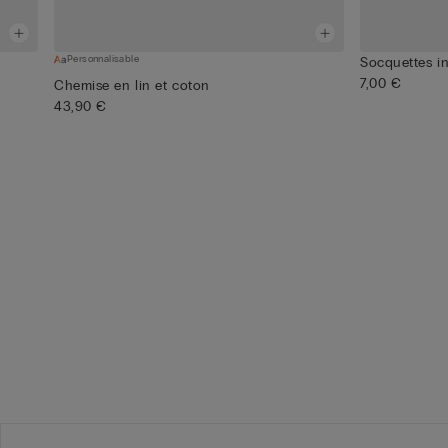
Personnalisable
Socquettes in
7,00 €
Chemise en lin et coton
43,90 €