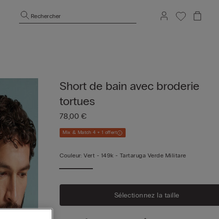
Rechercher
Short de bain avec broderie
tortues
78,00 €
Mix & Match 4 + 1 offert
Couleur:
Vert -
149k - Tartaruga Verde Militare
Sélectionnez la taille