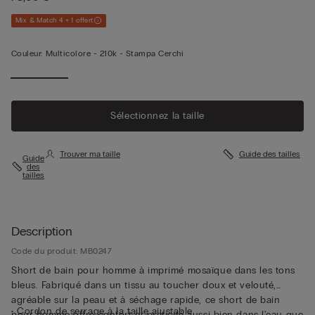
Mix & Match 4 + 1 offert
Couleur:
Multicolore -
210k - Stampa Cerchi
Sélectionnez la taille
Trouver ma taille
Guide des tailles
Guide
des
tailles
Description
Code du produit: MB0247
Short de bain pour homme à imprimé mosaïque dans les tons
bleus. Fabriqué dans un tissu au toucher doux et velouté,
agréable sur la peau et à séchage rapide, ce short de bain
• Cordon de serrage à la taille ajustable
pour homme offre confort et praticité aussi bien dans l'eau que