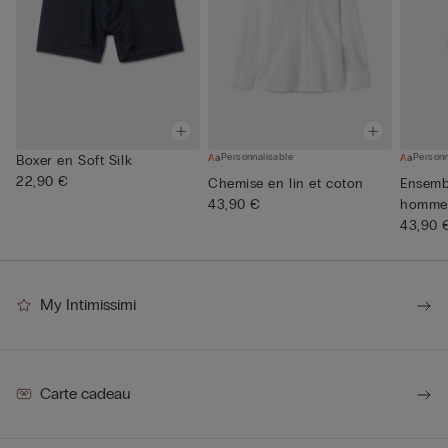
Personnalisable
Personn
Boxer en Soft Silk
22,90 €
Chemise en lin et coton
Ensemb
43,90 €
homme 
Supérie
43,90 
My Intimissimi
Carte cadeau