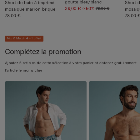
goutte bleu/blanc
Short de bain à imprimé
Short 
39,00 €
(-50%)
78,00 €
mosaïque marron brique
mosaïq
78,00 €
78,00 
Mix & Match 4 + 1 offert
Complétez la promotion
Ajoutez 5 articles de cette sélection à votre panier et obtenez gratuitement
l'article le moins cher