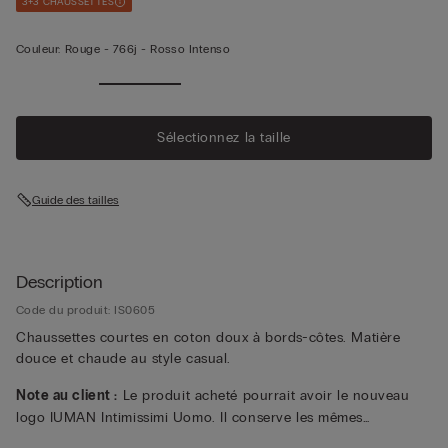
3+3 CHAUSSETTES
Couleur:
Rouge -
766j - Rosso Intenso
Sélectionnez la taille
Guide des tailles
Description
Code du produit: IS0605
Chaussettes courtes en coton doux à bords-côtes. Matière
douce et chaude au style casual.
Note au client :
Le produit acheté pourrait avoir le nouveau
logo IUMAN Intimissimi Uomo. Il conserve les mêmes
caractéristiques de composition, de coupe et de finition que