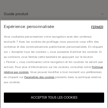
Guide produit
Expérience personnalisée
FERMER
Service client
Vous souhaitez personnaliser votre navigation avec des contenus
exclusifs ? Avec les cookies de profilage, nous pouvons vous offrir des
Données légales
contenus et des communications publicitaires personnalisées. En cliquant
sur « Accepter tous les cookies », vous acceptez d'utiliser les cookies. Si
au contraire, vous fermez cette bannière en appuyant sur le bouton
Société
« Fermer », vous continuerez votre navigation et les cookies ne seront pas
activés. Pour plus d'informations sur les cookies, consultez notre
Politique
relative aux cookies
. Vous pouvez modifier à tout moment vos préférences
en cliquant sur
Paramètres des cookies
présents dans la politique relative
CALZEDONIA Finanziaria S.A. Belgium Branch, Avenue Louise 283, box 24, 1050
aux cookies.
Bruxelles - 0838055452
ACCEPTER TOUS LES COOKIES
Sélectionnez la taille
Visitez l’e-store de votre
United States
pays
Belgium
Français