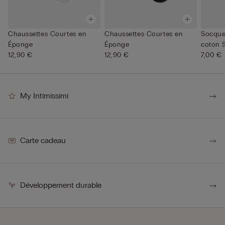
Chaussettes Courtes en
Chaussettes Courtes en
Socquet
Éponge
Éponge
coton 
12,90 €
12,90 €
7,00 €
My Intimissimi
Carte cadeau
Développement durable