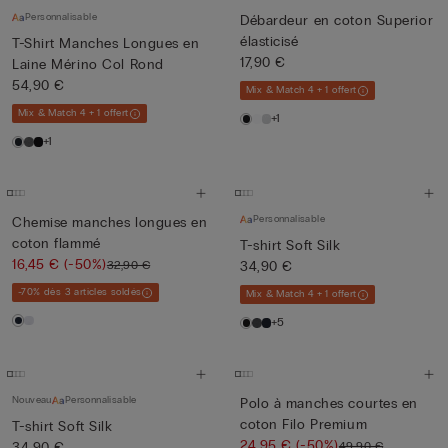
Personnalisable
Débardeur en coton Superior
élasticisé
T-Shirt Manches Longues en
17,90 €
Laine Mérino Col Rond
54,90 €
Mix & Match 4 + 1 offert
Mix & Match 4 + 1 offert
+1
+1
Personnalisable
Chemise manches longues en
coton flammé
T-shirt Soft Silk
16,45 €
(-50%)
32,90 €
34,90 €
-70% dès 3 articles soldés
Mix & Match 4 + 1 offert
+5
Nouveau
Personnalisable
Polo à manches courtes en
coton Filo Premium
T-shirt Soft Silk
24,95 €
(-50%)
49,90 €
34,90 €