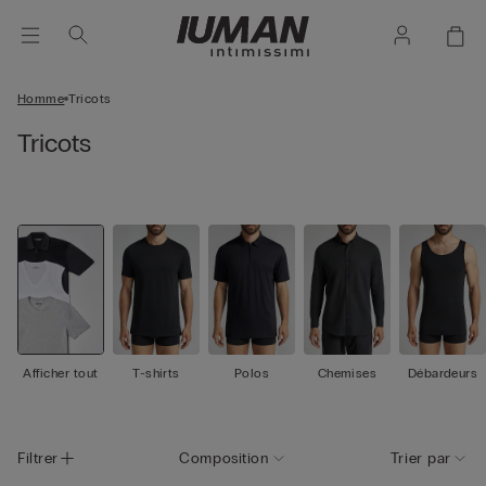
Homme
Tricots
Tricots
Afficher tout
T-shirts
Polos
Chemises
Débardeurs
Filtrer
Composition
Trier par