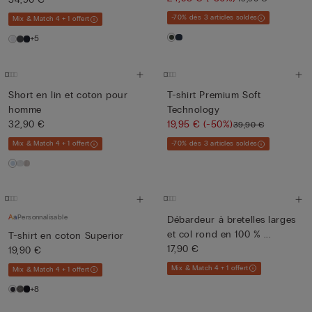
-70% dès 3 articles soldés
Mix & Match 4 + 1 offert
+5
Short en lin et coton pour
T-shirt Premium Soft
homme
Technology
32,90 €
19,95 €
(-50%)
39,90 €
Mix & Match 4 + 1 offert
-70% dès 3 articles soldés
Personnalisable
Débardeur à bretelles larges
et col rond en 100 % ...
T-shirt en coton Superior
17,90 €
19,90 €
Mix & Match 4 + 1 offert
Mix & Match 4 + 1 offert
+8