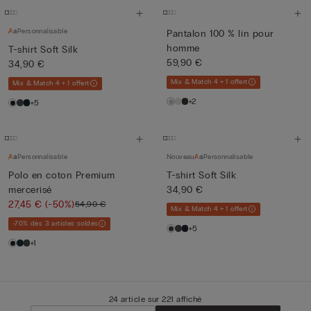
Personnalisable
Pantalon 100 % lin pour
homme
T-shirt Soft Silk
59,90 €
34,90 €
Mix & Match 4 + 1 offert
Mix & Match 4 + 1 offert
+2
+5
Personnalisable
Nouveau
Personnalisable
Polo en coton Premium
T-shirt Soft Silk
mercerisé
34,90 €
27,45 €
(-50%)
54,90 €
Mix & Match 4 + 1 offert
-70% dès 3 articles soldés
+5
+1
24 article sur 221 affiché