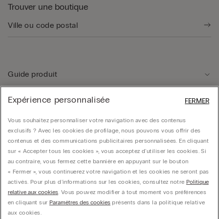
Trouver une boutique
Guide produit
Expérience personnalisée
FERMER
Service client
Vous souhaitez personnaliser votre navigation avec des contenus
exclusifs ? Avec les cookies de profilage, nous pouvons vous offrir des
Données légales
contenus et des communications publicitaires personnalisées. En cliquant
sur « Accepter tous les cookies », vous acceptez d'utiliser les cookies. Si
au contraire, vous fermez cette bannière en appuyant sur le bouton
Société
« Fermer », vous continuerez votre navigation et les cookies ne seront pas
activés. Pour plus d'informations sur les cookies, consultez notre
Politique
relative aux cookies
. Vous pouvez modifier à tout moment vos préférences
en cliquant sur
Paramètres des cookies
présents dans la politique relative
CALZEDONIA Finanziaria S.A. Belgium Branch, Avenue Louise 283, box 24, 1050
aux cookies.
Bruxelles - 0838055452