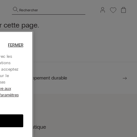
Rechercher
 cette page.
eil.
FERMER
ec les
ations
s acceptez
ur le
Développement durable
pas
ive aux
Paramètres
rouver une boutique