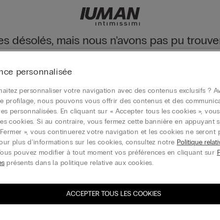
 désolés, mais nous n'avons pas pu trouver
s explorer notre collection via le menu ou en visitant la page d’accu
nce personnalisée
ge d’accueil
aitez personnaliser votre navigation avec des contenus exclusifs ? Av
e profilage, nous pouvons vous offrir des contenus et des communic
ires personnalisées. En cliquant sur « Accepter tous les cookies », vou
r les cookies. Si au contraire, vous fermez cette bannière en appuyant s
Carte cadeau
Fermer », vous continuerez votre navigation et les cookies ne seront 
Pour plus d'informations sur les cookies, consultez notre
Politique relat
Vous pouvez modifier à tout moment vos préférences en cliquant sur
es
présents dans la politique relative aux cookies.
ACCEPTER TOUS LES COOKIES
vez-vous à la newsletter
T