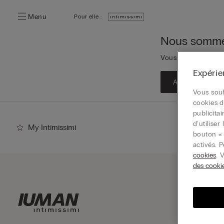
Menu
Pour elle :
Nous sommes
Vous pouvez toujour
Expérie
Accédez à la pa
Vous souh
cookies d
publicita
d'utilise
My Intimissimi
bouton « 
activés. 
cookies
. 
des cooki
Inscri