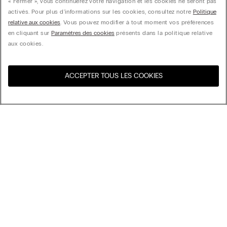
« Fermer », vous continuerez votre navigation et les cookies ne seront pas
activés. Pour plus d'informations sur les cookies, consultez notre
Politique
relative aux cookies
. Vous pouvez modifier à tout moment vos préférences
en cliquant sur
Paramètres des cookies
présents dans la politique relative
aux cookies.
ACCEPTER TOUS LES COOKIES
Visitez l’e-store de votre
United States
pays
Trier par
top-sellers
Price High to Low
My Intimissimi
Price Low To High
New Arrivals
Carte cadeau