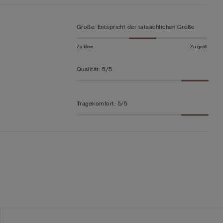
Größe
:
Entspricht der tatsächlichen Größe
Zu klein
Zu groß
Qualität
:
5/5
Tragekomfort
:
5/5