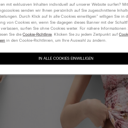
en mit exklusiven Inhalten individuell auf unserer Website surfen? Mi
ungscookies senden wir Ihnen persönlich auf Sie zugeschnittene Inhal
eilungen. Durch Klick auf In alle Cookies einwilligen‟ willigen Sie in d
g von Cookies ein, wenn Sie dagegen dieses Banner mit der Schaltf
 verlassen, surfen Sie ohne Cookies weiter. Für nähere Informationen
esen Sie die
Cookie-Richtlinie
. Klicken Sie zu jedem Zeitpunkt auf
Cook
gen
in den Cookie-Richtlinien, um Ihre Auswahl zu ändern.
IN ALLE COOKIES EINWILLIGEN