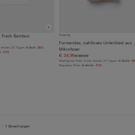
Shaping
s Fresh Bamboo
Formendes, nahtloses Unterkleid aus
n letzten 30 Tagen:
€ 18,10
-28%
Mikrofaser
0
-50%
€ 34,95
€ 69,90
Niedrigster Preis in den letzten 30 Tagen:
€ 48,90
-2
Regulärer Preis:
€ 69,90
-50%
7 Bewertungen