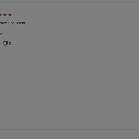
chön und leicht
026
0
tet