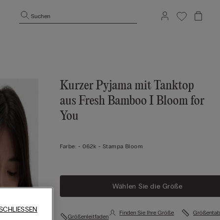
Suchen
Kurzer Pyjama mit Tanktop
aus Fresh Bamboo I Bloom for
You
Farbe:
-
062k - Stampa Bloom
Wählen Sie die Größe
SCHLIESSEN
Finden Sie Ihre Größe
Größentab
Größenleitfaden