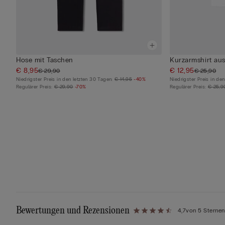
Hose mit Taschen
Kurzarmshirt au
€ 8,95
€ 12,95
€ 29,90
€ 25,90
Niedrigster Preis in den letzten 30 Tagen:
€ 14,95
-40%
Niedrigster Preis in de
Regulärer Preis:
€ 29,90
-70%
Regulärer Preis:
€ 25,9
Bewertungen und Rezensionen
4,7
von 5 Sternen