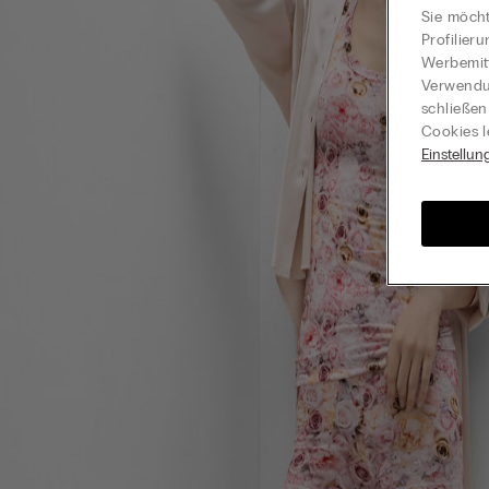
Sie möcht
Profilier
Werbemitt
Verwendun
schließen
Cookies l
Einstellun