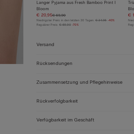
Langer Pyjama aus Fresh Bamboo Print I
Tr
Bloom
Bl
€ 20,95
€ 
€ 69,90
Niedrigster Preis in den letzten 30 Tagen:
€ 34,95
-40%
Nied
Regulärer Preis:
€ 69,90
-70%
Regu
Versand
Rücksendungen
Zusammensetzung und Pflegehinweise
Rückverfolgbarkeit
Verfügbarkeit im Geschäft