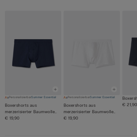
Personalisierbar
Summer Essential
Personalisierbar
Summer Essential
Boxersh
€ 21,9
Boxershorts aus
Boxershorts aus
merzerisierter Baumwolle
merzerisierter Baumwolle
filo Prem...
€ 19,90
filo Prem...
€ 19,90