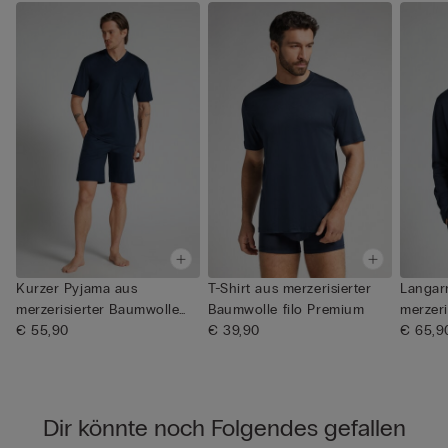
Kurzer Pyjama aus
T-Shirt aus merzerisierter
Langa
merzerisierter Baumwolle
Baumwolle filo Premium
merzeri
filo Pr...
€ 55,90
€ 39,90
Filo Pre
€ 65,9
Dir könnte noch Folgendes gefallen