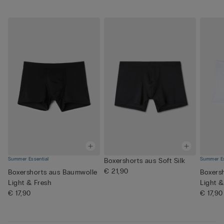
Summer Essential
Summer Es
Boxershorts aus Soft Silk
€ 21,90
Boxershorts aus Baumwolle
Boxers
Light & Fresh
Light &
€ 17,90
€ 17,90