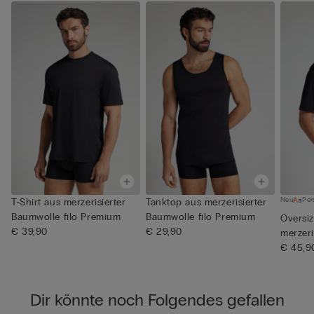
Neu
Per
T-Shirt aus merzerisierter
Tanktop aus merzerisierter
Baumwolle filo Premium
Baumwolle filo Premium
Oversiz
€ 39,90
€ 29,90
merzeri
filo...
€ 45,9
Dir könnte noch Folgendes gefallen