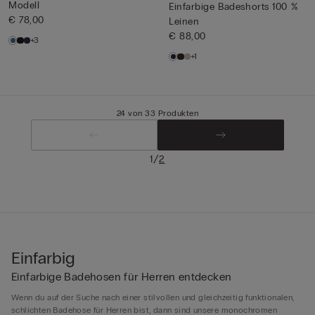
Modell
Einfarbige Badeshorts 100 %
€ 78,00
Leinen
€ 88,00
+3
+1
24 von 33 Produkten
/
1
2
Einfarbig
Einfarbige Badehosen für Herren entdecken
Wenn du auf der Suche nach einer stilvollen und gleichzeitig funktionalen,
schlichten Badehose für Herren bist, dann sind unsere monochromen