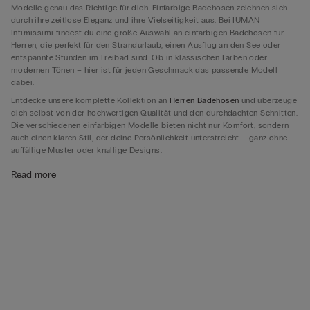
Modelle genau das Richtige für dich. Einfarbige Badehosen zeichnen sich
durch ihre zeitlose Eleganz und ihre Vielseitigkeit aus. Bei IUMAN
Intimissimi findest du eine große Auswahl an einfarbigen Badehosen für
Herren, die perfekt für den Strandurlaub, einen Ausflug an den See oder
entspannte Stunden im Freibad sind. Ob in klassischen Farben oder
modernen Tönen – hier ist für jeden Geschmack das passende Modell
dabei.
Entdecke unsere komplette Kollektion an
Herren Badehosen
und überzeuge
dich selbst von der hochwertigen Qualität und den durchdachten Schnitten.
Die verschiedenen einfarbigen Modelle bieten nicht nur Komfort, sondern
auch einen klaren Stil, der deine Persönlichkeit unterstreicht – ganz ohne
auffällige Muster oder knallige Designs.
Monochrome Badehosen in eleganten Farben
Read more
Der Vorteil einer einfarbigen Badehose liegt auf der Hand: Sie lässt sich
wunderbar kombinieren und wirkt stets stilvoll und gepflegt. Wir bieten dir
einfarbige Badehosen in eleganten Farbnuancen wie Marineblau, Olivgrün,
Schwarz oder Bordeauxrot. Diese Farben sind nicht nur dezent, sondern
auch extrem vielseitig – perfekt also, wenn du eine einfarbige Badehose für
Herren suchst, die du über mehrere Saisonen hinweg tragen möchtest.
Besonders beliebt sind monochrome Modelle bei Männern, die Wert auf
eine schlichte, aber dennoch modische Optik legen. Eine einfarbige
Badehose bringt deine Silhouette optimal zur Geltung und lenkt den Blick
auf das Wesentliche. Kombiniert mit Accessoires entsteht ein eleganter