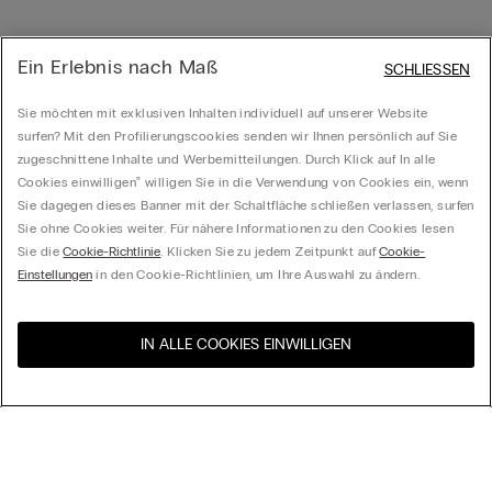
Ein Erlebnis nach Maß
SCHLIESSEN
Sie möchten mit exklusiven Inhalten individuell auf unserer Website
surfen? Mit den Profilierungscookies senden wir Ihnen persönlich auf Sie
zugeschnittene Inhalte und Werbemitteilungen. Durch Klick auf In alle
Cookies einwilligen‟ willigen Sie in die Verwendung von Cookies ein, wenn
Sie dagegen dieses Banner mit der Schaltfläche schließen verlassen, surfen
Sie ohne Cookies weiter. Für nähere Informationen zu den Cookies lesen
Sie die
Cookie-Richtlinie
. Klicken Sie zu jedem Zeitpunkt auf
Cookie-
Einstellungen
in den Cookie-Richtlinien, um Ihre Auswahl zu ändern.
IN ALLE COOKIES EINWILLIGEN
Besuchen Sie den E-Shop
United States
Ihres Landes
Ordnen nach
Top Sellers