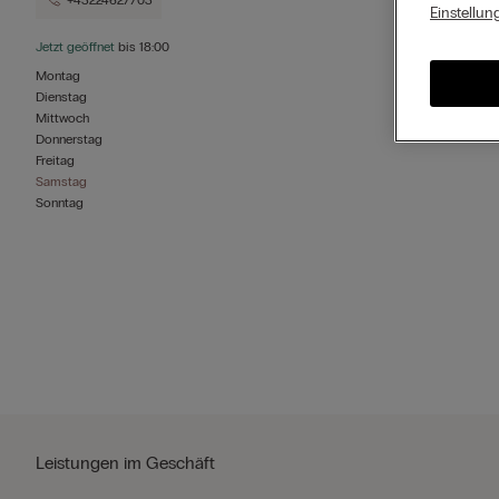
+43224627703
Einstellun
Jetzt geöffnet
bis
18:00
Montag
Dienstag
Mittwoch
Donnerstag
Freitag
Samstag
Sonntag
Leistungen im Geschäft