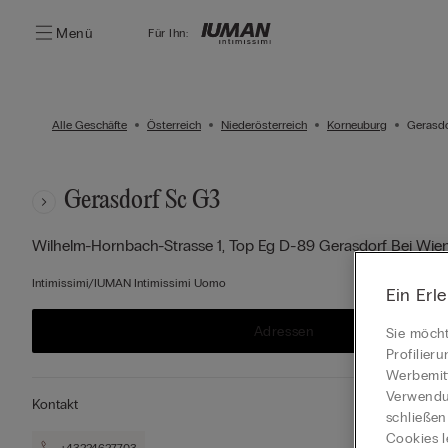
Menü
Für Ihn:
Alle Geschäfte
Österreich
Niederösterreich
Korneuburg
Gerasdo
Gerasdorf Sc G3
Wilhelm-Hornbach-Strasse 1, Top Eg D-89
Gerasdorf Bei Wien
Intimissimi/IUMAN Intimissimi Uomo
Ein Erl
Adressen
Sie möcht
Profilier
Werbemitt
Verwendun
Kontakt
schließen
Cookies l