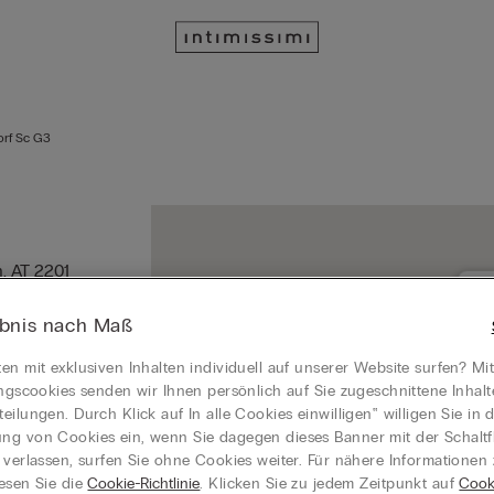
rf Sc G3
,
AT
2201
ebnis nach Maß
GE
en mit exklusiven Inhalten individuell auf unserer Website surfen? Mi
22
ungscookies senden wir Ihnen persönlich auf Sie zugeschnittene Inhal
Je
eilungen. Durch Klick auf In alle Cookies einwilligen‟ willigen Sie in d
g von Cookies ein, wenn Sie dagegen dieses Banner mit der Schaltf
 verlassen, surfen Sie ohne Cookies weiter. Für nähere Informationen
esen Sie die
Cookie-Richtlinie
. Klicken Sie zu jedem Zeitpunkt auf
Cook