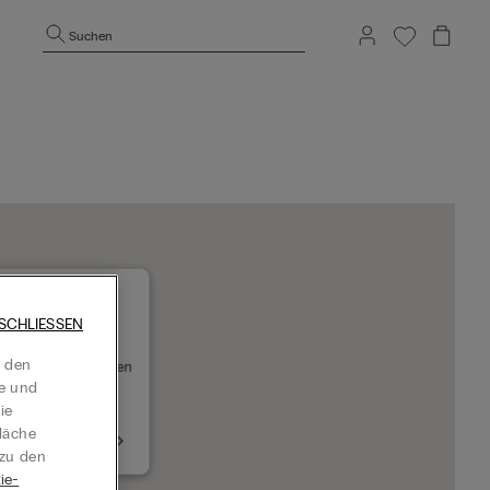
Suchen
SCHLIESSEN
RASDORF SC G3
t den
01 Gerasdorf Bei Wien
te und
tzt geöffnet
ie
läche
+43224627703
 zu den
ie-