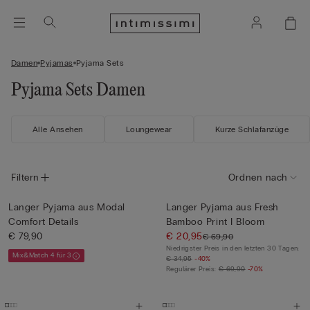
Damen
Pyjamas
Pyjama Sets
Pyjama Sets Damen
Alle Ansehen
Loungewear
Kurze Schlafanzüge
Filtern
Ordnen nach
Langer Pyjama aus Modal
Langer Pyjama aus Fresh
Comfort Details
Bamboo Print I Bloom
€ 79,90
€ 20,95
€ 69,90
Niedrigster Preis in den letzten 30 Tagen:
Mix&Match 4 für 3
€ 34,95
-40%
Regulärer Preis:
€ 69,90
-70%