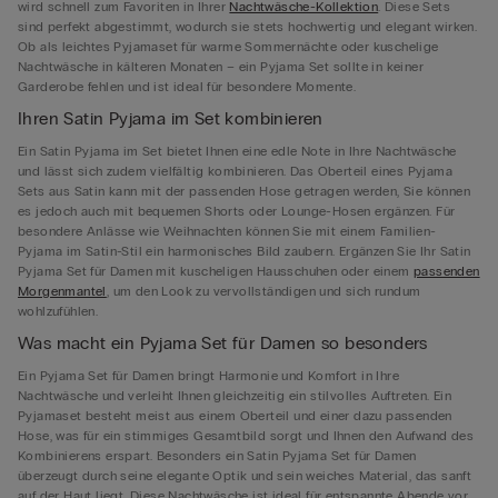
wird schnell zum Favoriten in Ihrer
Nachtwäsche-Kollektion
. Diese Sets
sind perfekt abgestimmt, wodurch sie stets hochwertig und elegant wirken.
Ob als leichtes Pyjamaset für warme Sommernächte oder kuschelige
Nachtwäsche in kälteren Monaten – ein Pyjama Set sollte in keiner
Garderobe fehlen und ist ideal für besondere Momente.
Ihren Satin Pyjama im Set kombinieren
Ein Satin Pyjama im Set bietet Ihnen eine edle Note in Ihre Nachtwäsche
und lässt sich zudem vielfältig kombinieren. Das Oberteil eines Pyjama
Sets aus Satin kann mit der passenden Hose getragen werden, Sie können
es jedoch auch mit bequemen Shorts oder Lounge-Hosen ergänzen. Für
besondere Anlässe wie Weihnachten können Sie mit einem Familien-
Pyjama im Satin-Stil ein harmonisches Bild zaubern. Ergänzen Sie Ihr Satin
Pyjama Set für Damen mit kuscheligen Hausschuhen oder einem
passenden
Morgenmantel
, um den Look zu vervollständigen und sich rundum
wohlzufühlen.
Was macht ein Pyjama Set für Damen so besonders
Ein Pyjama Set für Damen bringt Harmonie und Komfort in Ihre
Nachtwäsche und verleiht Ihnen gleichzeitig ein stilvolles Auftreten. Ein
Pyjamaset besteht meist aus einem Oberteil und einer dazu passenden
Hose, was für ein stimmiges Gesamtbild sorgt und Ihnen den Aufwand des
Kombinierens erspart. Besonders ein Satin Pyjama Set für Damen
überzeugt durch seine elegante Optik und sein weiches Material, das sanft
auf der Haut liegt. Diese Nachtwäsche ist ideal für entspannte Abende vor