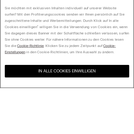
Sie möchten mit exklusiven Inhalten individuell auf unserer Website
surfen? Mit den Profilierungscookies senden wir Ihnen persönlich auf Sie
zugeschnittene Inhalte und Werbemitteilungen. Durch Klick auf In alle
Cookies einwilligen‟ willigen Sie in die Verwendung von Cookies ein, wenn
Sie dagegen dieses Banner mit der Schaltfläche schließen verlassen, surfen
Sie ohne Cookies weiter. Für nähere Informationen zu den Cookies lesen
Sie die
Cookie-Richtlinie
. Klicken Sie zu jedem Zeitpunkt auf
Cookie-
Einstellungen
in den Cookie-Richtlinien, um Ihre Auswahl zu ändern.
IN ALLE COOKIES EINWILLIGEN
Besuchen Sie den E-Shop
United States
Ihres Landes
Ordnen nach
Top Sellers
Höchster Preis
My Intimissimi
Niedrigster Preis
Neuheiten