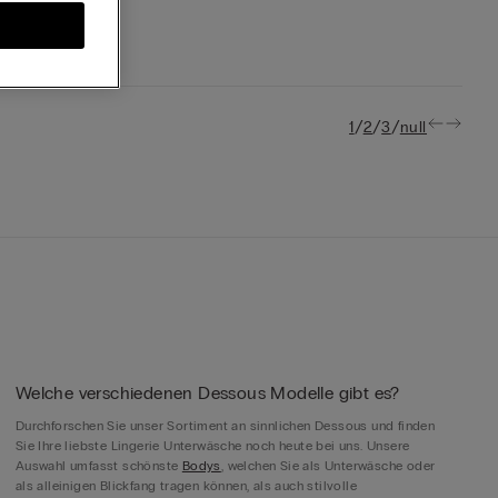
/
/
/
1
2
3
null
Welche verschiedenen Dessous Modelle gibt es?
Durchforschen Sie unser Sortiment an sinnlichen Dessous und finden
Sie Ihre liebste Lingerie Unterwäsche noch heute bei uns. Unsere
Auswahl umfasst schönste
Bodys
, welchen Sie als Unterwäsche oder
als alleinigen Blickfang tragen können, als auch stilvolle