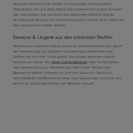
Dessous-Kollektion für Damen so einzigartig und besonders.
Überzeugen Sie sich jetzt selbst und probieren Sie unsere Auswahl
aus, und erleben Sie, wie durch die weiblichen Schnitte und die
hinreißenden Designs, Ihr Selbstbewusstsein stärker wird, indem Sie
sich wunderschön fühlen werden.
Dessous & Lingerie aus den schönsten Stoffen
Intimissimi’s sinnliche Damen Dessous charakterisieren sich durch
die Verarbeitung von qualitativ hochwertigen Materialien und
Stoffen, die mit dem Trend gehen. Sie können zwischen unserer
kostbarsten Seide, den
edlen Spitzendessous
oder komfortablen
und weichen Dessous-Modellen aus Mikrofaser, Modal oder
Baumwolle wählen. Erfreuen Sie sich von Saison zu Saison an
verschiedenen Stoffkombinationen, vom klassischen, zeitlosen Stil
bis hin zu modischen Farben, mit Mustern verseht.