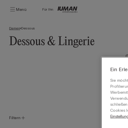
Menü
Für Ihn:
Damen
Dessous
Dessous & Lingerie
Ein Erl
Sie möcht
Profilier
Werbemitt
Verwendun
schließen
Cookies l
Einstellun
Filtern