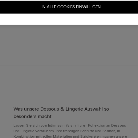
IN ALLE COOKIES EINWILLIGEN
Was unsere Dessous & Lingerie Auswahl so
besonders macht
Lassen Sie sich von Intimissimi’s sinnlicher Kollektion an Dessous
und Lingerie verzaubern. Ihre trendigen Schnitte und Formen, in
Kombination mit edlen Materialien und Strickereien machen unsere