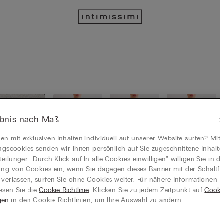
ebnis nach Maß
en mit exklusiven Inhalten individuell auf unserer Website surfen? Mi
ungscookies senden wir Ihnen persönlich auf Sie zugeschnittene Inhal
eilungen. Durch Klick auf In alle Cookies einwilligen‟ willigen Sie in d
g von Cookies ein, wenn Sie dagegen dieses Banner mit der Schaltf
Alle Anse
Unterkleid
Bustier /
Strumpfbä
 verlassen, surfen Sie ohne Cookies weiter. Für nähere Informationen
hen
er / Baby
Korsett
nder / Str
esen Sie die
Cookie-Richtlinie
. Klicken Sie zu jedem Zeitpunkt auf
Cook
dolls
apsen
gen
in den Cookie-Richtlinien, um Ihre Auswahl zu ändern.