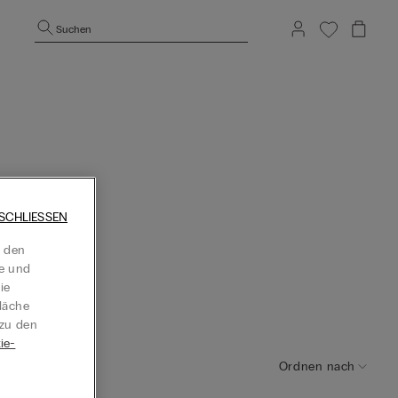
Suchen
SCHLIESSEN
t den
te und
ie
läche
 zu den
ie-
Ordnen nach