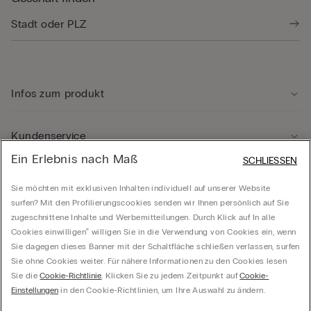
Infos zum produkt
Kundenservice
Ein Erlebnis nach Maß
SCHLIESSEN
Rechtliche Hinweise
Sie möchten mit exklusiven Inhalten individuell auf unserer Website
surfen? Mit den Profilierungscookies senden wir Ihnen persönlich auf Sie
zugeschnittene Inhalte und Werbemitteilungen. Durch Klick auf In alle
Unternehmen
Cookies einwilligen‟ willigen Sie in die Verwendung von Cookies ein, wenn
Sie dagegen dieses Banner mit der Schaltfläche schließen verlassen, surfen
Sie ohne Cookies weiter. Für nähere Informationen zu den Cookies lesen
Sie die
Cookie-Richtlinie
. Klicken Sie zu jedem Zeitpunkt auf
Cookie-
Calzedonia Österreich GmbH - Handelskai 92/Rivergate 2, OG 5, Top BG, 1200 Wien -
Einstellungen
in den Cookie-Richtlinien, um Ihre Auswahl zu ändern.
ATU41765602