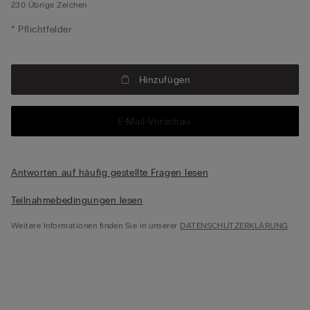
230
Übrige Zeichen
* Pflichtfelder
Hinzufügen
E-Mail-Vorschau
Antworten auf häufig gestellte Fragen lesen
Teilnahmebedingungen lesen
Weitere Informationen finden Sie in unserer
DATENSCHUTZERKLÄRUNG